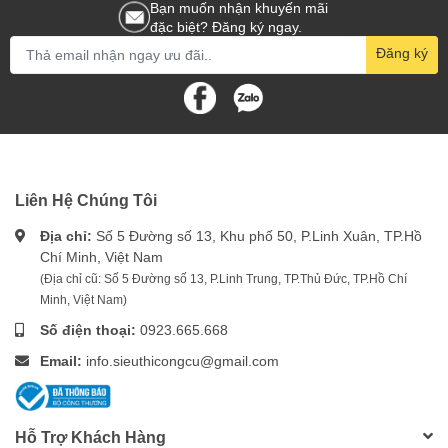
Bạn muốn nhận khuyến mãi
đặc biệt? Đăng ký ngay.
Đăng ký
Liên Hệ Chúng Tôi
Địa chỉ:
Số 5 Đường số 13, Khu phố 50, P.Linh Xuân, TP.Hồ
Chí Minh, Việt Nam
(Địa chỉ cũ: Số 5 Đường số 13, P.Linh Trung, TP.Thủ Đức, TP.Hồ Chí
Minh, Việt Nam)
Số điện thoại:
0923.665.668
Email:
info.sieuthicongcu@gmail.com
Hỗ Trợ Khách Hàng