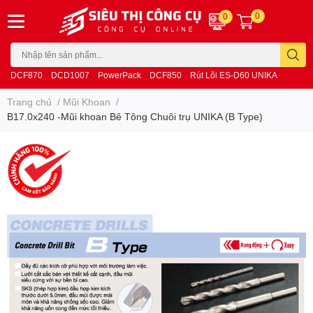
0
0
DCF870
DCD1007
PowerPack
DCF850
Rút Lõi ES-D60 UNIKA
Trang chủ
/
Mũi Khoan
/
B17.0x240 -Mũi khoan Bê Tông Chuôi trụ UNIKA (B Type)