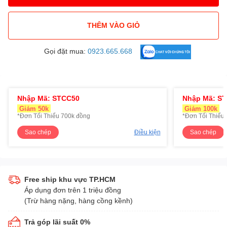
THÊM VÀO GIỎ
Gọi đặt mua:
0923.665.668
Nhập Mã: STCC50
Nhập Mã: S
Giảm 50k
Giảm 100k
*Đơn Tối Thiểu 700k đồng
*Đơn Tối Thiểu 
Sao chép
Điều kiện
Sao chép
Free ship khu vực TP.HCM
Áp dụng đơn trên 1 triệu đồng
(Trừ hàng nặng, hàng cồng kềnh)
Trả góp lãi suất 0%