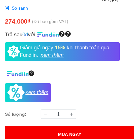
So sánh
274.000₫
(Đã bao gồm VAT)
Trả sau
0đ
với
Giảm giá ngay
15%
khi thanh toán qua
Fundiin.
xem thêm
xem thêm
Số lượng:
MUA NGAY