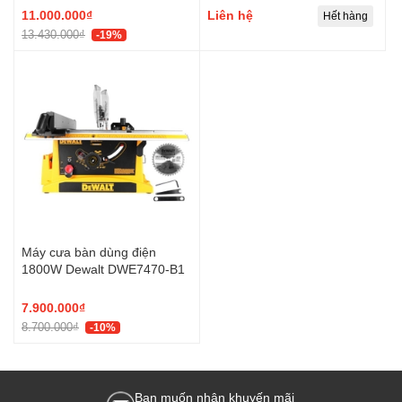
11.000.000₫
Liên hệ
Hết hàng
13.430.000₫
-19%
Máy cưa bàn dùng điện
1800W Dewalt DWE7470-B1
7.900.000₫
8.700.000₫
-10%
Bạn muốn nhận khuyến mãi