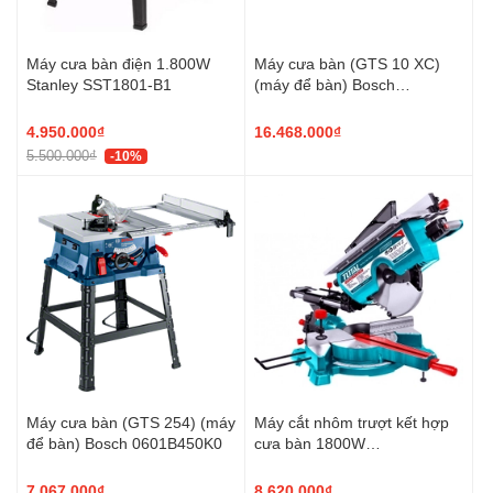
Máy cưa bàn điện 1.800W
Máy cưa bàn (GTS 10 XC)
Stanley SST1801-B1
(máy để bàn) Bosch
0601B30400
4.950.000₫
16.468.000₫
5.500.000₫
-10%
Máy cưa bàn (GTS 254) (máy
Máy cắt nhôm trượt kết hợp
để bàn) Bosch 0601B450K0
cưa bàn 1800W
TMS43183051 TOTAL
7.067.000₫
8.620.000₫