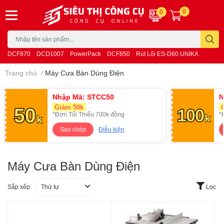
0
0
DCF870
DCD1007
PowerPack
DCF850
Rút Lõi ES-D60 UNIKA
Trang chủ
/
Máy Cưa Bàn Dùng Điện
Nhập Mã: STCC50
N
Giảm 50k
G
*Đơn Tối Thiểu 700k đồng
*
Sao chép
Điều kiện
Máy Cưa Bàn Dùng Điện
Sắp xếp:
Thứ tự
Lọc