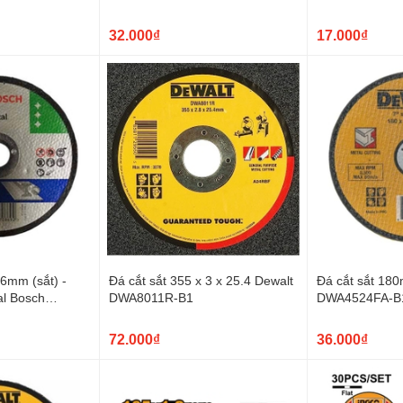
32.000₫
17.000₫
6mm (sắt) -
Đá cắt sắt 355 x 3 x 25.4 Dewalt
Đá cắt sắt 18
al Bosch
DWA8011R-B1
DWA4524FA-B
72.000₫
36.000₫