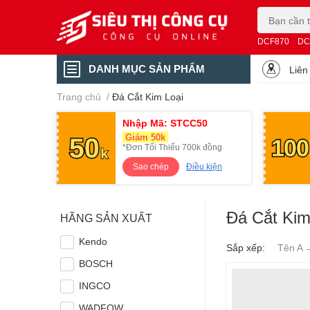
DCF870
DC
DANH MỤC SẢN PHẨM
Liên
Trang chủ
/
Đá Cắt Kim Loại
Nhập Mã: STCC50
Giảm 50k
*Đơn Tối Thiểu 700k đồng
Sao chép
Điều kiện
Đá Cắt Kim
HÃNG SẢN XUẤT
Kendo
Sắp xếp:
Tên A 
BOSCH
INGCO
WADFOW