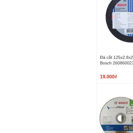
Đá cắt 125x2.8x
Bosch 26086002
19.000₫