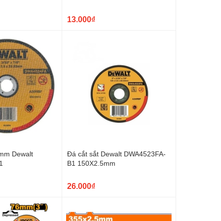
13.000₫
0mm Dewalt
Đá cắt sắt Dewalt DWA4523FA-
1
B1 150X2.5mm
26.000₫