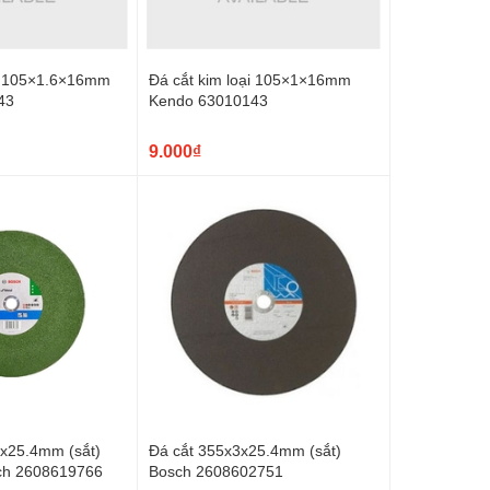
ại 105×1.6×16mm
Đá cắt kim loại 105×1×16mm
43
Kendo 63010143
9.000₫
8x25.4mm (sắt)
Đá cắt 355x3x25.4mm (sắt)
ch 2608619766
Bosch 2608602751