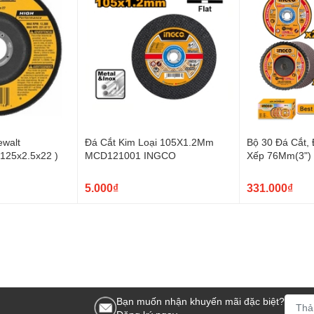
ewalt
Đá Cắt Kim Loại 105X1.2Mm
Bộ 30 Đá Cắt,
125x2.5x22 )
MCD121001 INGCO
Xếp 76Mm(3")
INGCO
5.000₫
331.000₫
Bạn muốn nhận khuyến mãi đặc biệt?