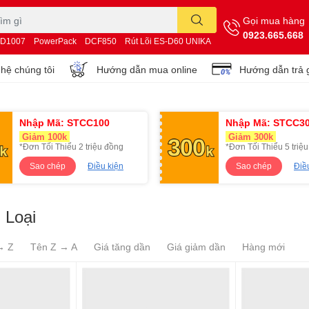
Gọi mua hàng
0923.665.668
D1007
PowerPack
DCF850
Rút Lõi ES-D60 UNIKA
 hệ chúng tôi
Hướng dẫn mua online
Hướng dẫn trả 
Nhập Mã: STCC100
Nhập Mã: STCC3
Giảm 100k
Giảm 300k
*Đơn Tối Thiểu 2 triệu đồng
*Đơn Tối Thiểu 5 triệ
Sao chép
Điều kiện
Sao chép
Điề
 Loại
→ Z
Tên Z → A
Giá tăng dần
Giá giảm dần
Hàng mới