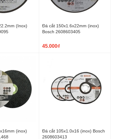
22.2mm (Inox)
Đá cắt 150x1.6x22mm (inox)
0095
Bosch 2608603405
45.000₫
0x16mm (inox)
Đá cắt 105x1.0x16 (inox) Bosch
1468
2608603413