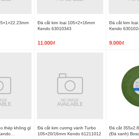
 115×1×22.23mm
Đá cắt kim loại 105×2×16mm
Đá cắt kim lo
Kendo 63010343
Kendo 630102
11.000₫
9.000₫
ho thép không gỉ
Đá cắt kim cương vành Turbo
Đá cắt 355x2.
Kendo
105×20/16mm Kendo 61211012
(Đá xanh) Bos