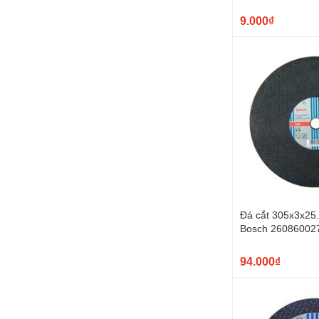
63610343
9.000₫
Đá cắt 305x3x25
Bosch 26086002
94.000₫