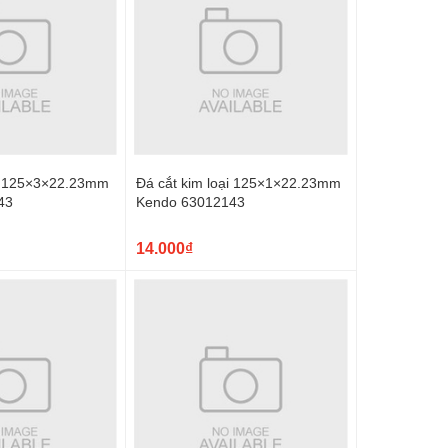
ại 125×3×22.23mm
Đá cắt kim loại 125×1×22.23mm
43
Kendo 63012143
14.000₫