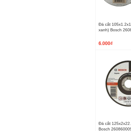
Đá cắt 105x1.2x
xanh) Bosch 26
6.000₫
Đá cắt 125x2x22
Bosch 26086000