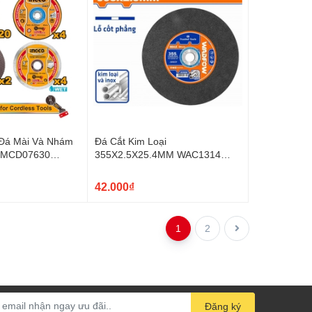
 Đá Mài Và Nhám
Đá Cắt Kim Loại
 MCD07630
355X2.5X25.4MM WAC1314
WADFOW
42.000₫
1
2
Đăng ký