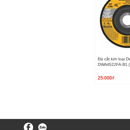
Đá cắt kim loại D
DWA4522FA-B1 (
25.000₫