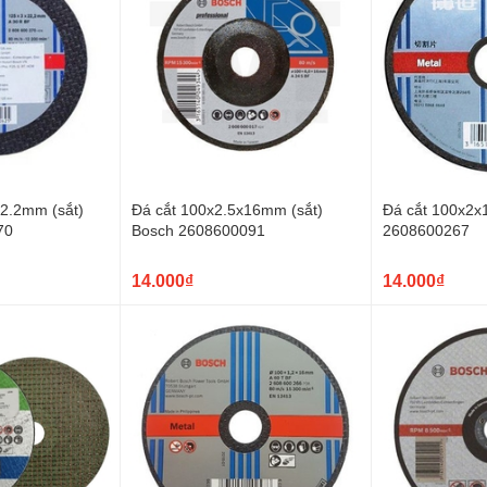
22.2mm (sắt)
Đá cắt 100x2.5x16mm (sắt)
Đá cắt 100x2x
70
Bosch 2608600091
2608600267
14.000₫
14.000₫