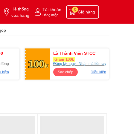
Hệ thống
Tài khoản
0
Giỏ hàng
cửa hàng
Đăng nhập
góp
00
Là Thành Viên STCC
Giảm 100k
u đồng
Đăng ký ngay - Nhận mã liền tay
u kiện
Sao chép
Điều kiện