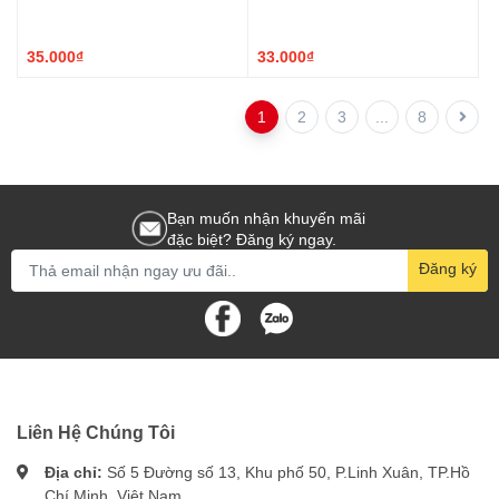
35.000₫
33.000₫
1
2
3
...
8
Bạn muốn nhận khuyến mãi
đặc biệt? Đăng ký ngay.
Đăng ký
Liên Hệ Chúng Tôi
Địa chỉ:
Số 5 Đường số 13, Khu phố 50, P.Linh Xuân, TP.Hồ
Chí Minh, Việt Nam