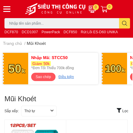
0
0
DCF870
DCD1007
PowerPack
DCF850
Rút Lõi ES-D60 UNIKA
Trang chủ
/
Mũi Khoét
Nhập Mã: STCC50
N
Giảm 50k
G
*Đơn Tối Thiểu 700k đồng
*
Sao chép
Điều kiện
Mũi Khoét
Sắp xếp:
Thứ tự
Lọc