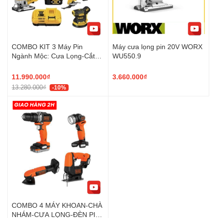
COMBO KIT 3 Máy Pin
Máy cưa lọng pin 20V WORX
Ngành Mộc: Cưa Lọng-Cắt
WU550.9
Rung-Chà Nhám DCK300P1
DEWALT
11.990.000₫
3.660.000₫
13.280.000₫
-10%
COMBO 4 MÁY KHOAN-CHÀ
NHÁM-CƯA LỌNG-ĐÈN PIN