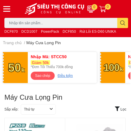
0
0
DCF870
DCD1007
PowerPack
DCF850
Rút Lõi ES-D60 UNIKA
Trang chủ
/
Máy Cưa Lọng Pin
Nhập Mã: STCC50
N
Giảm 50k
G
*Đơn Tối Thiểu 700k đồng
*
Sao chép
Điều kiện
Máy Cưa Lọng Pin
Sắp xếp:
Thứ tự
Lọc