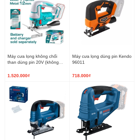
Máy cưa lọng không chổi
Máy cưa lọng dùng pin Kendo
than dùng pin 20V (không
96011
kèm pin & sạc) TJSLI1008
TOTAL
1.520.000₫
718.000₫