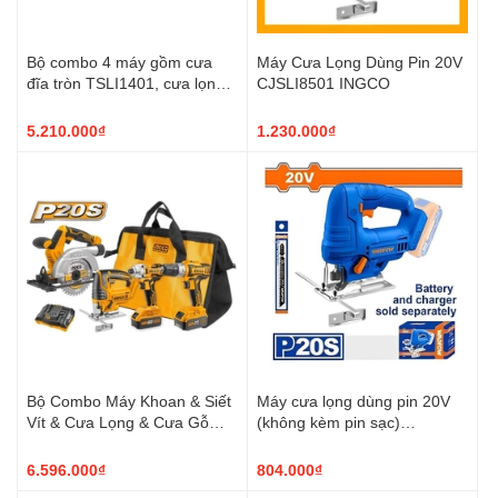
Bộ combo 4 máy gồm cưa
Máy Cưa Lọng Dùng Pin 20V
đĩa tròn TSLI1401, cưa lọng
CJSLI8501 INGCO
TJSLI6508, siết vít TIRLI2017
và khoan TDLI20051 dùng
5.210.000₫
1.230.000₫
pin 20V TCKLI20104 TOTAL
Bộ Combo Máy Khoan & Siết
Máy cưa lọng dùng pin 20V
Vít & Cưa Lọng & Cưa Gỗ
(không kèm pin sạc)
Dùng Pin 20V CKLI2010
WADFOW - WLS1565
INGCO
6.596.000₫
804.000₫