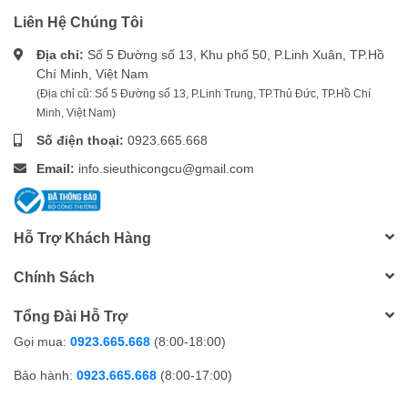
Liên Hệ Chúng Tôi
Địa chỉ:
Số 5 Đường số 13, Khu phố 50, P.Linh Xuân, TP.Hồ
Chí Minh, Việt Nam
(Địa chỉ cũ: Số 5 Đường số 13, P.Linh Trung, TP.Thủ Đức, TP.Hồ Chí
Minh, Việt Nam)
Số điện thoại:
0923.665.668
Email:
info.sieuthicongcu@gmail.com
Hỗ Trợ Khách Hàng
Chính Sách
Tổng Đài Hỗ Trợ
Gọi mua:
0923.665.668
(8:00-18:00)
Bảo hành:
0923.665.668
(8:00-17:00)