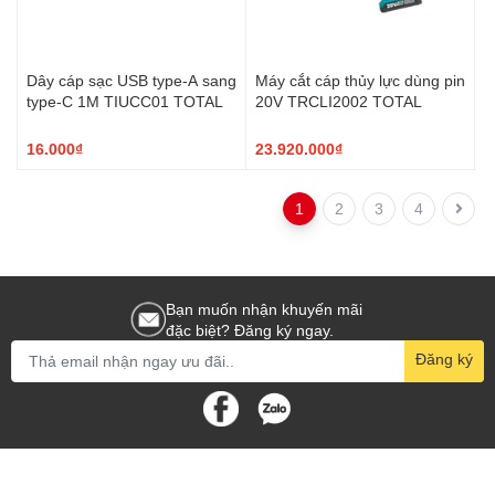
Dây cáp sạc USB type-A sang
Máy cắt cáp thủy lực dùng pin
type-C 1M TIUCC01 TOTAL
20V TRCLI2002 TOTAL
16.000₫
23.920.000₫
1
2
3
4
Bạn muốn nhận khuyến mãi
đặc biệt? Đăng ký ngay.
Đăng ký