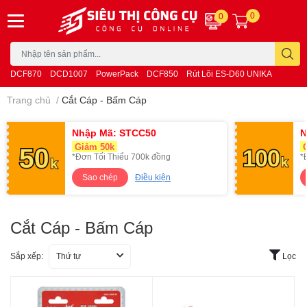
0
0
DCF870
DCD1007
PowerPack
DCF850
Rút Lõi ES-D60 UNIKA
Trang chủ
/
Cắt Cáp - Bấm Cáp
Nhập Mã: STCC50
N
Giảm 50k
G
*Đơn Tối Thiểu 700k đồng
*
Sao chép
Điều kiện
Cắt Cáp - Bấm Cáp
Sắp xếp:
Thứ tự
Lọc