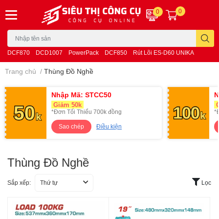
0
0
DCF870
DCD1007
PowerPack
DCF850
Rút Lõi ES-D60 UNIKA
Trang chủ
/
Thùng Đồ Nghề
Nhập Mã: STCC50
N
Giảm 50k
G
*Đơn Tối Thiểu 700k đồng
*
Sao chép
Điều kiện
Thùng Đồ Nghề
Sắp xếp:
Thứ tự
Lọc