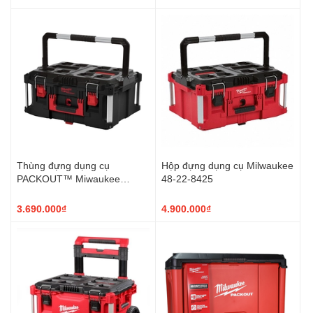
Thùng đựng dụng cụ
Hộp đựng dụng cụ Milwaukee
PACKOUT™ Miwaukee
48-22-8425
4932464079 (282x561x411
mm)
3.690.000₫
4.900.000₫