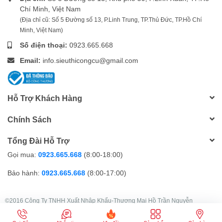
Chí Minh, Việt Nam
(Địa chỉ cũ: Số 5 Đường số 13, P.Linh Trung, TP.Thủ Đức, TP.Hồ Chí
Minh, Việt Nam)
Số điện thoại:
0923.665.668
Email:
info.sieuthicongcu@gmail.com
Hỗ Trợ Khách Hàng
Chính Sách
Tổng Đài Hỗ Trợ
Gọi mua:
0923.665.668
(8:00-18:00)
Bảo hành:
0923.665.668
(8:00-17:00)
©2016 Công Ty TNHH Xuất Nhập Khẩu-Thương Mại Hồ Trần Nguyễn
GPDKKD: 0303049251 do sở KH&ĐT TP.HCM cấp ngày 22/08/2003