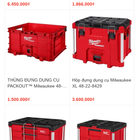
6.450.000₫
1.866.000₫
THÙNG ĐỰNG DỤNG CỤ
Hộp đựng dụng cụ Milwaukee
PACKOUT™ Milwaukee 48-
XL 48-22-8429
22-8440
1.500.000₫
3.600.000₫