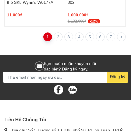
thé SK5 Wynn's W0177A
802
11.000₫
1.000.000₫
1.132.000₫
-12%
1
2
3
4
5
6
7
Bạn muốn nhận khuyến mãi
đặc biệt? Đăng ký ngay.
Đăng ký
Liên Hệ Chúng Tôi
Địa chỉ:
Số 5 Đường số 13, Khu phố 50, P.Linh Xuân, TP.Hồ