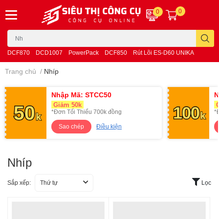
0
0
DCF870
DCD1007
PowerPack
DCF850
Rút Lõi ES-D60 UNIKA
Trang chủ
/
Nhíp
Nhập Mã: STCC50
N
Giảm 50k
G
*Đơn Tối Thiểu 700k đồng
*
Sao chép
Điều kiện
Nhíp
Sắp xếp:
Thứ tự
Lọc