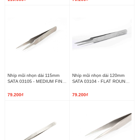
Nhíp mũi nhọn dài 115mm
Nhíp mũi nhọn dài 120mm
SATA 03105 - MEDIUM FINE
SATA 03104 - FLAT ROUND
POINTED TIPS TWEEZERS
TIPS TWEEZERS 120MM
115MM
79.200₫
79.200₫