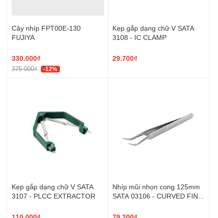
Cây nhíp FPT00E-130
Kẹp gắp dạng chữ V SATA
FUJIYA
3108 - IC CLAMP
330.000₫
29.700₫
375.000₫
-12%
Kẹp gắp dạng chữ V SATA
Nhíp mũi nhọn cong 125mm
3107 - PLCC EXTRACTOR
SATA 03106 - CURVED FINE
POINTED TIPS TWEEZERS
125MM
110.000₫
79.200₫