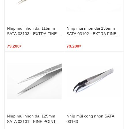
Nhíp mũi nhọn dài 115mm
Nhíp mũi nhọn dài 135mm
SATA 03103 - EXTRA FINE
SATA 03102 - EXTRA FINE
POINTED TIPS TWEEZERS
POINTED TIPS TWEEZERS
115MM
135MM
79.200₫
79.200₫
Nhíp mũi nhọn dài 125mm
Nhíp mũi cong nhọn SATA
SATA 03101 - FINE POINTED
03163
TIPS TWEEZERS 125MM