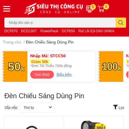
0
0
DCF870
DCD1007
PowerPack
DCF850
Rút Lõi ES-D60 UNIKA
Trang chủ
/
Đèn Chiếu Sáng Dùng Pin
Nhập Mã: STCC50
N
Giảm 50k
G
*Đơn Tối Thiểu 700k đồng
*
Sao chép
Điều kiện
Đèn Chiếu Sáng Dùng Pin
Sắp xếp:
Thứ tự
Lọc