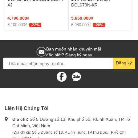
XJ
DCL079N-KR
4.790.000₫
5.650.000₫
6.100.000₫
6.980.000₫
-22%
-20%
Bạn muốn nhận khuyến mãi
đặc biệt? Đăng ký ngay.
Đăng ký
Liên Hệ Chúng Tôi
Địa chỉ:
Số 5 Đường số 13, Khu phố 50, P.Linh Xuân, TP.Hồ
Chí Minh, Việt Nam
(Địa chỉ cũ: Số 5 Đường số 13, P.Linh Trung, TP.Thủ Đức, TP.Hồ Chí