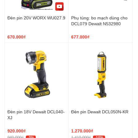
Đèn pin 20V WORX WU027.9
Phụ tùng: bo mạch dùng cho
DCL079 Dewalt N532980
670.000₫
677.000₫
Đèn pin 18V Dewalt DCL040-
Đèn pin Dewalt DCL050N-KR
XJ
920.000₫
1.270.000₫
940.000₫
1.410.000₫
-3%
-10%