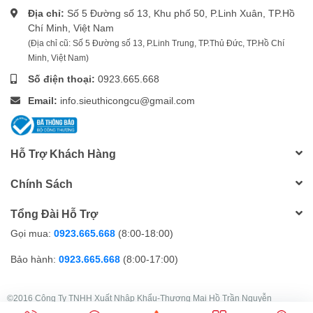
Địa chỉ:
Số 5 Đường số 13, Khu phố 50, P.Linh Xuân, TP.Hồ
Chí Minh, Việt Nam
(Địa chỉ cũ: Số 5 Đường số 13, P.Linh Trung, TP.Thủ Đức, TP.Hồ Chí
Minh, Việt Nam)
Số điện thoại:
0923.665.668
Email:
info.sieuthicongcu@gmail.com
Hỗ Trợ Khách Hàng
Chính Sách
Tổng Đài Hỗ Trợ
Gọi mua:
0923.665.668
(8:00-18:00)
Bảo hành:
0923.665.668
(8:00-17:00)
©2016 Công Ty TNHH Xuất Nhập Khẩu-Thương Mại Hồ Trần Nguyễn
GPDKKD: 0303049251 do sở KH&ĐT TP.HCM cấp ngày 22/08/2003