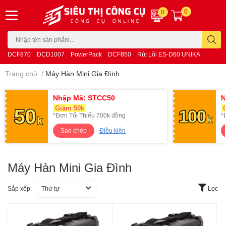
0
0
DCF870
DCD1007
PowerPack
DCF850
Rút Lõi ES-D60 UNIKA
Trang chủ
/
Máy Hàn Mini Gia Đình
Nhập Mã: STCC50
N
Giảm 50k
G
*Đơn Tối Thiểu 700k đồng
*
Sao chép
Điều kiện
Máy Hàn Mini Gia Đình
Sắp xếp:
Thứ tự
Lọc