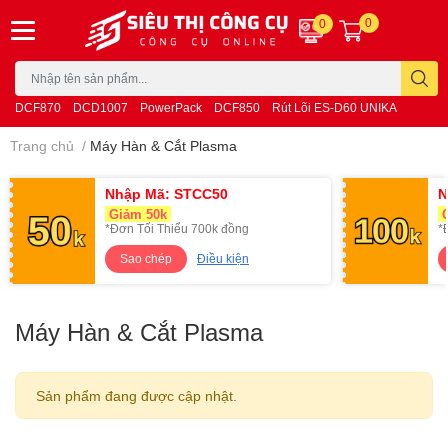
0
0
DCF870
DCD1007
PowerPack
DCF850
Rút Lõi ES-D60 UNIKA
Trang chủ
/
Máy Hàn & Cắt Plasma
Nhập Mã: STCC50
N
Giảm 50k
G
*Đơn Tối Thiểu 700k đồng
*
Sao chép
Điều kiện
Máy Hàn & Cắt Plasma
Sản phẩm đang được cập nhật.