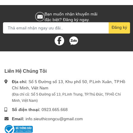
Bạn muốn nhận khuyến mãi
đặc biệt? Đăng ký ngay.
Đăng ký
Liên Hệ Chúng Tôi
Địa chỉ:
Số 5 Đường số 13, Khu phố 50, P.Linh Xuân, TP.Hồ
Chí Minh, Việt Nam
(Địa chỉ cũ: Số 5 Đường số 13, P.Linh Trung, TP.Thủ Đức, TP.Hồ Chí
Minh, Việt Nam)
Số điện thoại:
0923.665.668
Email:
info.sieuthicongcu@gmail.com