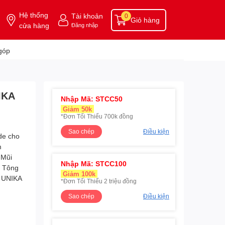
Hệ thống
Tài khoản
0
Giỏ hàng
cửa hàng
Đăng nhập
góp
IKA
Nhập Mã: STCC50
Giảm 50k
*Đơn Tối Thiểu 700k đồng
Sao chép
Điều kiện
Nhập Mã: STCC100
Giảm 100k
*Đơn Tối Thiểu 2 triệu đồng
Sao chép
Điều kiện