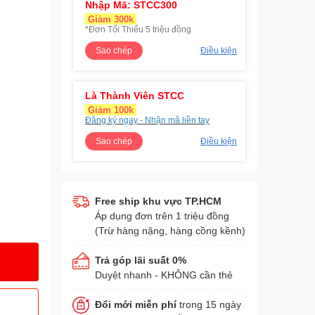
Nhập Mã: STCC300
Giảm 300k
*Đơn Tối Thiểu 5 triệu đồng
Sao chép
Điều kiện
Là Thành Viên STCC
Giảm 100k
Đăng ký ngay - Nhận mã liền tay
Sao chép
Điều kiện
Free ship khu vực TP.HCM
Áp dụng đơn trên 1 triệu đồng
(Trừ hàng nặng, hàng cồng kềnh)
Trả góp lãi suất 0%
Duyệt nhanh - KHÔNG cần thẻ
Đổi mới miễn phí
trong 15 ngày