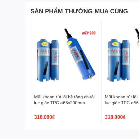
SẢN PHẨM THƯỜNG MUA CÙNG
Mũi khoan rút lõi bê tông chuôi
Mũi khoan rút lõi
lục giác TPC ø63x200mm
lục giác TPC ø
318.000₫
318.000₫