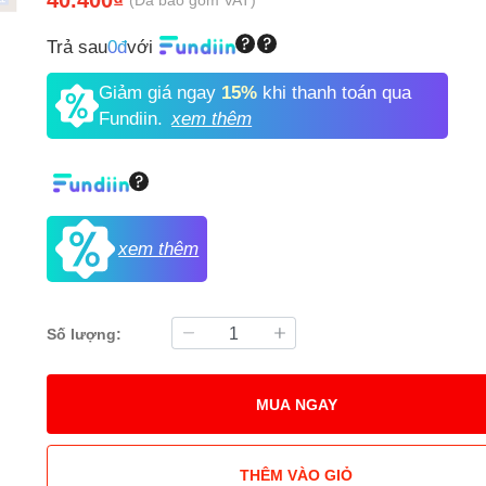
Trả sau
0đ
với
Giảm giá ngay
15%
khi thanh toán qua
Fundiin.
xem thêm
xem thêm
Số lượng:
MUA NGAY
THÊM VÀO GIỎ