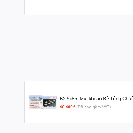
B2.5x85 -Mũi khoan Bê Tông Chuô
Type)
40.400₫
(Đã bao gồm VAT)