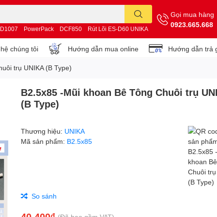
Gọi mua hàng
0923.665.668
D1007
PowerPack
DCF850
Rút Lõi ES-D60 UNIKA
 hệ chúng tôi
Hướng dẫn mua online
Hướng dẫn trả 
uôi trụ UNIKA (B Type)
B2.5x85 -Mũi khoan Bê Tông Chuôi trụ UN
(B Type)
Thương hiệu:
UNIKA
Mã sản phẩm:
B2.5x85
So sánh
40.400₫
(Đã bao gồm VAT)