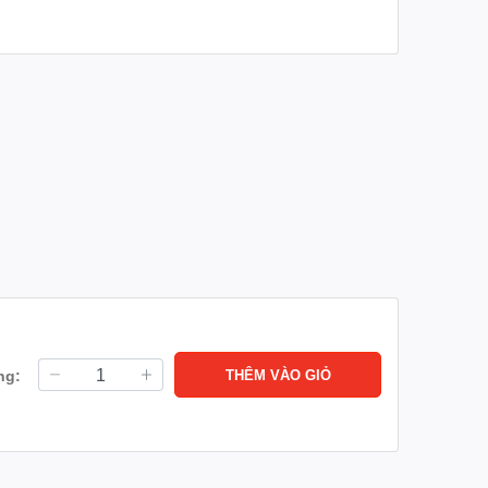
ng:
THÊM VÀO GIỎ