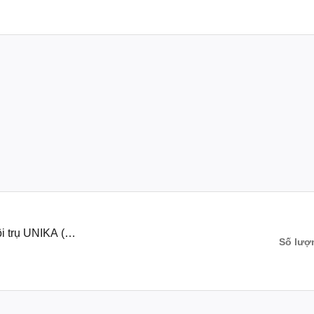
i trụ UNIKA (B
Số lượ