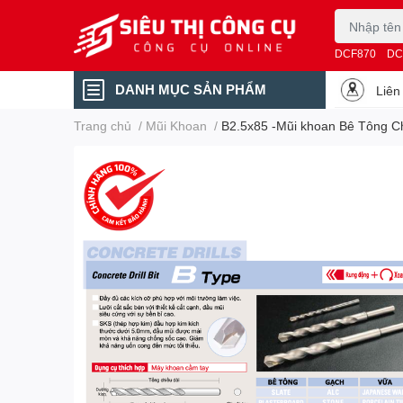
DCF870
DC
DANH MỤC SẢN PHẨM
Liên
Trang chủ
/
Mũi Khoan
/
B2.5x85 -Mũi khoan Bê Tông Ch