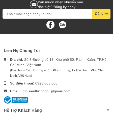
Bạn muốn nhận khuyến mãi
đặc biệt? Đăng ký ngay.
Đăng ký
Liên Hệ Chúng Tôi
Địa chỉ:
Số 5 Đường số 13, Khu phố 50, P.Linh Xuân, TP.Hồ
Chí Minh, Việt Nam
(Địa chỉ cũ: Số 5 Đường số 13, P.Linh Trung, TP.Thủ Đức, TP.Hồ Chí
Minh, Việt Nam)
Số điện thoại:
0923.665.668
Email:
info.sieuthicongcu@gmail.com
Hỗ Trợ Khách Hàng