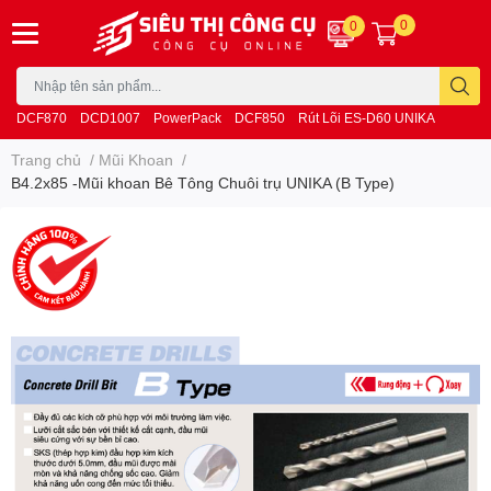
0
0
DCF870
DCD1007
PowerPack
DCF850
Rút Lõi ES-D60 UNIKA
Trang chủ
/
Mũi Khoan
/
B4.2x85 -Mũi khoan Bê Tông Chuôi trụ UNIKA (B Type)