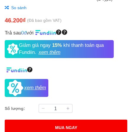
So sánh
46.200₫
(Đã bao gồm VAT)
Trả sau
0đ
với
Giảm giá ngay
15%
khi thanh toán qua
Fundiin.
xem thêm
xem thêm
Số lượng:
MUA NGAY