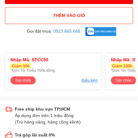
THÊM VÀO GIỎ
Gọi đặt mua:
0923.665.668
Nhập Mã: STCC50
Nhập Mã: S
Giảm 50k
Giảm 100k
*Đơn Tối Thiểu 700k đồng
*Đơn Tối Thiểu 
Sao chép
Điều kiện
Sao chép
Free ship khu vực TP.HCM
Áp dụng đơn trên 1 triệu đồng
(Trừ hàng nặng, hàng cồng kềnh)
Trả góp lãi suất 0%