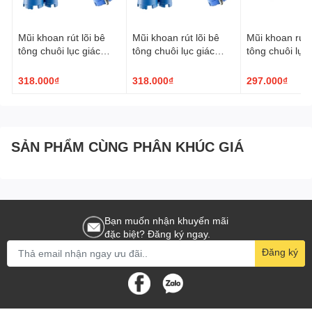
Mũi khoan rút lõi bê
Mũi khoan rút lõi bê
Mũi khoan rút l
tông chuôi lục giác
tông chuôi lục giác
tông chuôi lục 
TPC ø63x200mm
TPC ø56x200mm
TPC ø51x20
318.000₫
318.000₫
297.000₫
SẢN PHẨM CÙNG PHÂN KHÚC GIÁ
Bạn muốn nhận khuyến mãi
đặc biệt? Đăng ký ngay.
Đăng ký