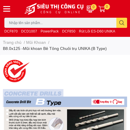
0
0
DCF870
DCD1007
PowerPack
DCF850
Rút Lõi ES-D60 UNIKA
Trang chủ
/
Mũi Khoan
/
B8.0x125 -Mũi khoan Bê Tông Chuôi trụ UNIKA (B Type)