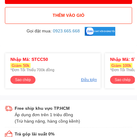
THÊM VÀO GIỎ
Gọi đặt mua:
0923.665.668
Nhập Mã: STCC50
Nhập Mã: S
Giảm 50k
Giảm 100k
*Đơn Tối Thiểu 700k đồng
*Đơn Tối Thiểu 
Sao chép
Điều kiện
Sao chép
Free ship khu vực TP.HCM
Áp dụng đơn trên 1 triệu đồng
(Trừ hàng nặng, hàng cồng kềnh)
Trả góp lãi suất 0%