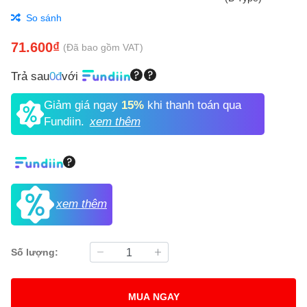
So sánh
71.600₫
(Đã bao gồm VAT)
Trả sau
0đ
với
Giảm giá ngay
15%
khi thanh toán qua
Fundiin.
xem thêm
xem thêm
Số lượng:
MUA NGAY