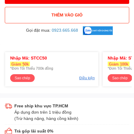
THÊM VÀO GIỎ
Gọi đặt mua:
0923.665.668
Nhập Mã: STCC50
Nhập Mã: S
Giảm 50k
Giảm 100k
*Đơn Tối Thiểu 700k đồng
*Đơn Tối Thiểu 
Sao chép
Điều kiện
Sao chép
Free ship khu vực TP.HCM
Áp dụng đơn trên 1 triệu đồng
(Trừ hàng nặng, hàng cồng kềnh)
Trả góp lãi suất 0%