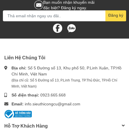
Bạn muốn nhận khuyến mãi
đặc biệt? Đăng ký ngay.
Đăng ký
Liên Hệ Chúng Tôi
Địa chỉ:
Số 5 Đường số 13, Khu phố 50, P.Linh Xuân, TP.Hồ
Chí Minh, Việt Nam
(Địa chỉ cũ: Số 5 Đường số 13, P.Linh Trung, TP.Thủ Đức, TP.Hồ Chí
Minh, Việt Nam)
Số điện thoại:
0923.665.668
Email:
info.sieuthicongcu@gmail.com
Hỗ Trợ Khách Hàng