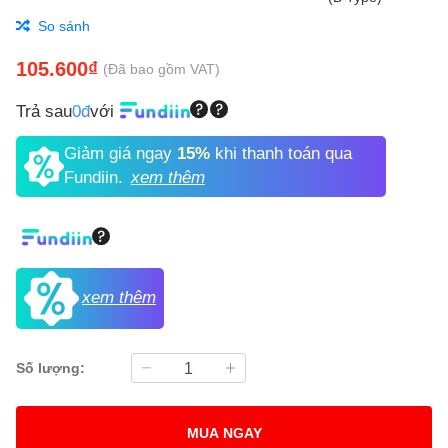
So sánh
105.600₫
(Đã bao gồm VAT)
Trả sau
0đ
với
Giảm giá ngay
15%
khi thanh toán qua
Fundiin.
xem thêm
xem thêm
Số lượng:
MUA NGAY