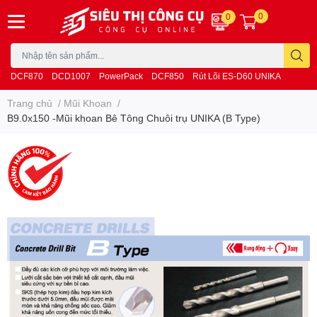
0
0
DCF870
DCD1007
PowerPack
DCF850
Rút Lõi ES-D60 UNIKA
Trang chủ
/
Mũi Khoan
/
B9.0x150 -Mũi khoan Bê Tông Chuôi trụ UNIKA (B Type)