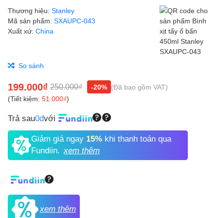
Thương hiệu:
Stanley
Mã sản phẩm:
SXAUPC-043
Xuất xứ:
China
So sánh
199.000₫
250.000₫
-20%
(Đã bao gồm VAT)
(Tiết kiệm:
51.000₫
)
Trả sau
0đ
với
Giảm giá ngay
15%
khi thanh toán qua
Fundiin.
xem thêm
xem thêm