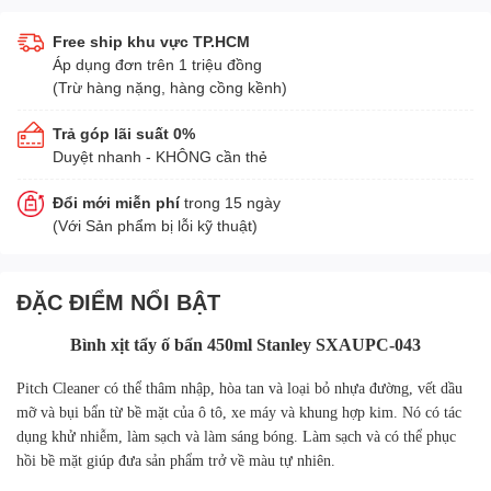
Free ship khu vực TP.HCM
Áp dụng đơn trên 1 triệu đồng
(Trừ hàng nặng, hàng cồng kềnh)
Trả góp lãi suất 0%
Duyệt nhanh - KHÔNG cần thẻ
Đổi mới miễn phí
trong 15 ngày
(Với Sản phẩm bị lỗi kỹ thuật)
ĐẶC ĐIỂM NỔI BẬT
Bình xịt tẩy ố bẩn 450ml Stanley SXAUPC-043
Pitch Cleaner có thể thâm nhập, hòa tan và loại bỏ nhựa đường, vết dầu
mỡ và bụi bẩn từ bề mặt của ô tô, xe máy và khung hợp kim. Nó có tác
dụng khử nhiễm, làm sạch và làm sáng bóng. Làm sạch và có thể phục
hồi bề mặt giúp đưa sản phẩm trở về màu tự nhiên.