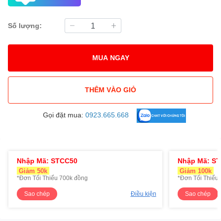
Số lượng:
MUA NGAY
THÊM VÀO GIỎ
Gọi đặt mua:
0923.665.668
Nhập Mã: STCC50
Nhập Mã: S
Giảm 50k
Giảm 100k
*Đơn Tối Thiểu 700k đồng
*Đơn Tối Thiểu 
Sao chép
Điều kiện
Sao chép