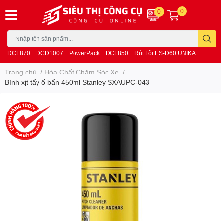
0
0
DCF870
DCD1007
PowerPack
DCF850
Rút Lõi ES-D60 UNIKA
Trang chủ
/
Hóa Chất Chăm Sóc Xe
/
Bình xịt tẩy ố bẩn 450ml Stanley SXAUPC-043