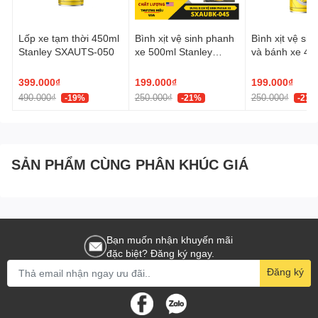
Lốp xe tạm thời 450ml
Bình xịt vệ sinh phanh
Bình xịt vệ si
Stanley SXAUTS-050
xe 500ml Stanley
và bánh xe 45
SXAUBK-045
Stanley SXAU
399.000₫
199.000₫
199.000₫
490.000₫
250.000₫
250.000₫
-19%
-21%
-21%
SẢN PHẨM CÙNG PHÂN KHÚC GIÁ
Bạn muốn nhận khuyến mãi
đặc biệt? Đăng ký ngay.
Đăng ký