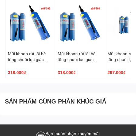
Mũi khoan rút lõi bê
Mũi khoan rút lõi bê
Mũi khoan rút l
tông chuôi lục giác
tông chuôi lục giác
tông chuôi lục 
TPC ø63x200mm
TPC ø56x200mm
TPC ø51x20
318.000₫
318.000₫
297.000₫
SẢN PHẨM CÙNG PHÂN KHÚC GIÁ
Bạn muốn nhận khuyến mãi