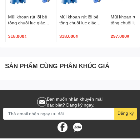
Mũi khoan rút lõi bê
Mũi khoan rút lõi bê
Mũi khoan rút l
tông chuôi lục giác
tông chuôi lục giác
tông chuôi lục 
TPC ø63x200mm
TPC ø56x200mm
TPC ø51x20
318.000₫
318.000₫
297.000₫
SẢN PHẨM CÙNG PHÂN KHÚC GIÁ
Bạn muốn nhận khuyến mãi
đặc biệt? Đăng ký ngay.
Đăng ký