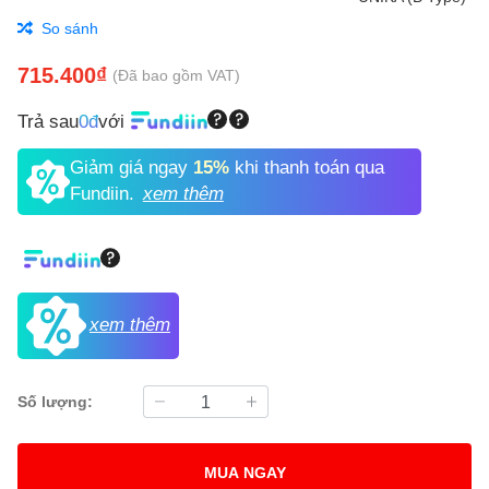
So sánh
715.400₫
(Đã bao gồm VAT)
Trả sau
0đ
với
Giảm giá ngay
15%
khi thanh toán qua
Fundiin.
xem thêm
xem thêm
Số lượng:
MUA NGAY