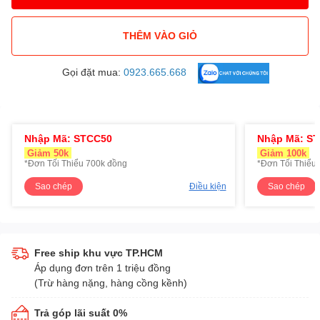
THÊM VÀO GIỎ
Gọi đặt mua:
0923.665.668
Nhập Mã: STCC50
Nhập Mã: S
Giảm 50k
Giảm 100k
*Đơn Tối Thiểu 700k đồng
*Đơn Tối Thiểu 
Sao chép
Điều kiện
Sao chép
Free ship khu vực TP.HCM
Áp dụng đơn trên 1 triệu đồng
(Trừ hàng nặng, hàng cồng kềnh)
Trả góp lãi suất 0%