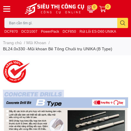
0
0
DCF870
DCD1007
PowerPack
DCF850
Rút Lõi ES-D60 UNIKA
Trang chủ
/
Mũi Khoan
/
BL24.0x330 -Mũi khoan Bê Tông Chuôi trụ UNIKA (B Type)