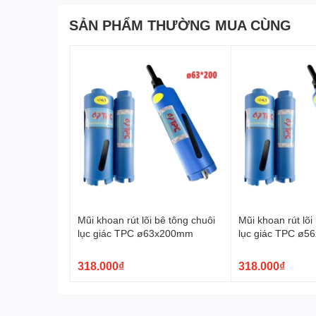
SẢN PHẨM THƯỜNG MUA CÙNG
Mũi khoan rút lõi bê tông chuôi
Mũi khoan rút lõi
lục giác TPC ø63x200mm
lục giác TPC ø
318.000₫
318.000₫