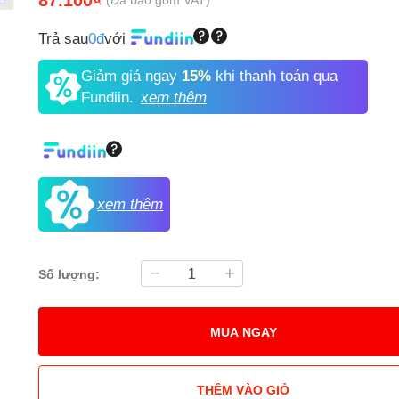
Trả sau
0đ
với
Giảm giá ngay
15%
khi thanh toán qua
Fundiin.
xem thêm
xem thêm
Số lượng:
MUA NGAY
THÊM VÀO GIỎ