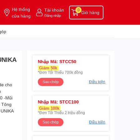
Hệ thống
Tài khoản
0
Giỏ hàng
cửa hàng
Đăng nhập
góp
 UNIKA
Nhập Mã: STCC50
Giảm 50k
*Đơn Tối Thiểu 700k đồng
Sao chép
Điều kiện
Nhập Mã: STCC100
Giảm 100k
*Đơn Tối Thiểu 2 triệu đồng
Sao chép
Điều kiện