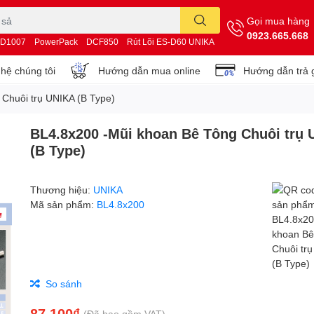
Gọi mua hàng
0923.665.668
D1007
PowerPack
DCF850
Rút Lõi ES-D60 UNIKA
 hệ chúng tôi
Hướng dẫn mua online
Hướng dẫn trả 
Chuôi trụ UNIKA (B Type)
BL4.8x200 -Mũi khoan Bê Tông Chuôi trụ
(B Type)
Thương hiệu:
UNIKA
Mã sản phẩm:
BL4.8x200
So sánh
87.100₫
(Đã bao gồm VAT)