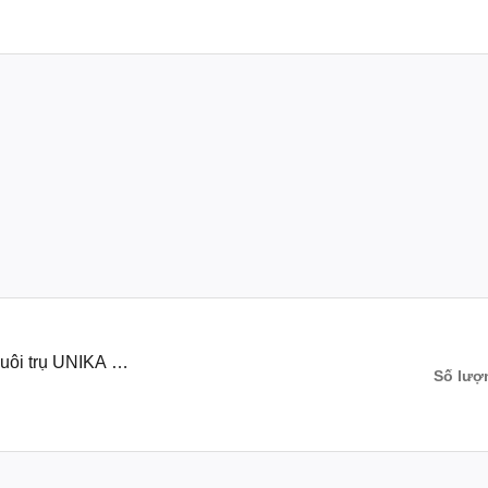
uôi trụ UNIKA (B
Số lượ