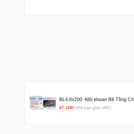
BL4.8x200 -Mũi khoan Bê Tông Ch
Type)
87.100₫
(Đã bao gồm VAT)