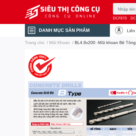
DCF870
DC
DANH MỤC SẢN PHẨM
Liên
Trang chủ
/
Mũi Khoan
/
BL4.8x200 -Mũi khoan Bê Tông 