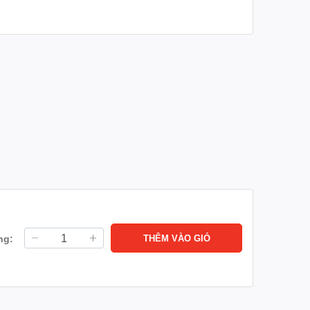
ng:
THÊM VÀO GIỎ