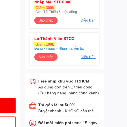
Nhập Mã: STCC300
Giảm 300k
*Đơn Tối Thiểu 5 triệu đồng
Sao chép
Điều kiện
Là Thành Viên STCC
Giảm 100k
Đăng ký ngay - Nhận mã liền tay
Sao chép
Điều kiện
Free ship khu vực TP.HCM
Áp dụng đơn trên 1 triệu đồng
(Trừ hàng nặng, hàng cồng kềnh)
Trả góp lãi suất 0%
Duyệt nhanh - KHÔNG cần thẻ
Đổi mới miễn phí
trong 15 ngày