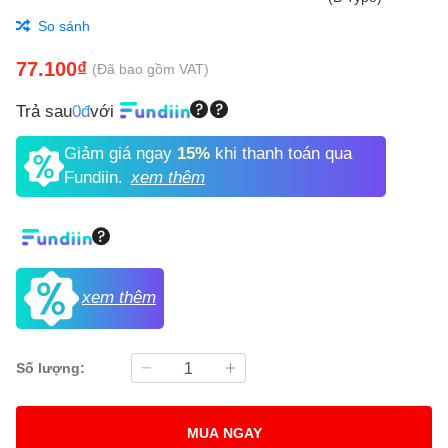
So sánh
77.100₫
(Đã bao gồm VAT)
Trả sau
0đ
với
Giảm giá ngay
15%
khi thanh toán qua
Fundiin.
xem thêm
xem thêm
Số lượng:
MUA NGAY