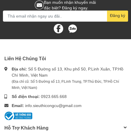
Bạn muốn nhận khuyến mãi
đặc biệt? Đăng ký ngay.
Đăng ký
Liên Hệ Chúng Tôi
Địa chỉ:
Số 5 Đường số 13, Khu phố 50, P.Linh Xuân, TP.Hồ
Chí Minh, Việt Nam
(Địa chỉ cũ: Số 5 Đường số 13, P.Linh Trung, TP.Thủ Đức, TP.Hồ Chí
Minh, Việt Nam)
Số điện thoại:
0923.665.668
Email:
info.sieuthicongcu@gmail.com
Hỗ Trợ Khách Hàng