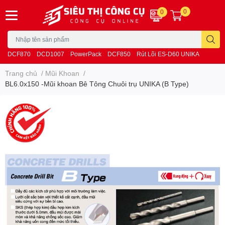
0
0
DCF870
DCD1007
PowerPack
DCF850
Rút Lõi ES-D60 UNIKA
Trang chủ
/
Mũi Khoan
/
BL6.0x150 -Mũi khoan Bê Tông Chuôi trụ UNIKA (B Type)