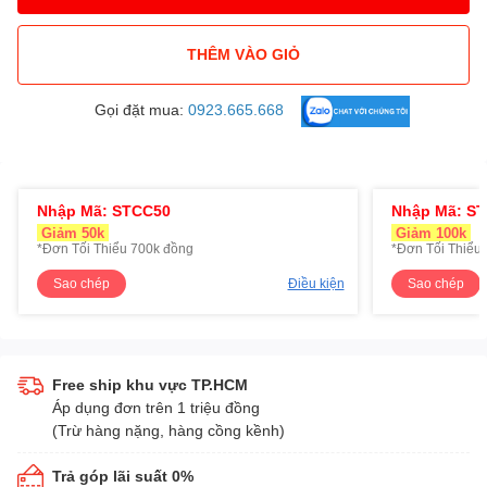
THÊM VÀO GIỎ
Gọi đặt mua:
0923.665.668
Nhập Mã: STCC50
Nhập Mã: S
Giảm 50k
Giảm 100k
*Đơn Tối Thiểu 700k đồng
*Đơn Tối Thiểu 
Sao chép
Điều kiện
Sao chép
Free ship khu vực TP.HCM
Áp dụng đơn trên 1 triệu đồng
(Trừ hàng nặng, hàng cồng kềnh)
Trả góp lãi suất 0%