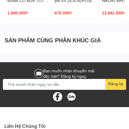
60NM CÓ BÚA TOTAL
pin 4V DCA ADPL05-
HiKOKI WH36
TIDLI16682
5D
1.690.000₫
670.000₫
12.662.000₫
SẢN PHẨM CÙNG PHÂN KHÚC GIÁ
Bạn muốn nhận khuyến mãi
đặc biệt? Đăng ký ngay.
Đăng ký
Liên Hệ Chúng Tôi