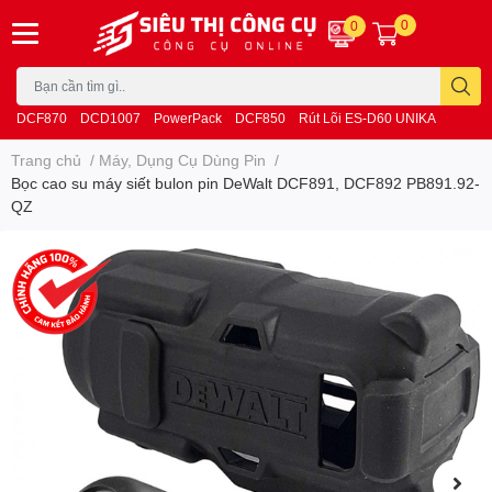
0
0
DCF870
DCD1007
PowerPack
DCF850
Rút Lõi ES-D60 UNIKA
Trang chủ
/
Máy, Dụng Cụ Dùng Pin
/
Bọc cao su máy siết bulon pin DeWalt DCF891, DCF892 PB891.92-
QZ