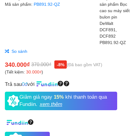
Mã sản phẩm:
PB891.92-QZ
So sánh
340.000₫
370.000₫
-8%
(Đã bao gồm VAT)
(Tiết kiệm:
30.000₫
)
Trả sau
0đ
với
Giảm giá ngay
15%
khi thanh toán qua
Fundiin.
xem thêm