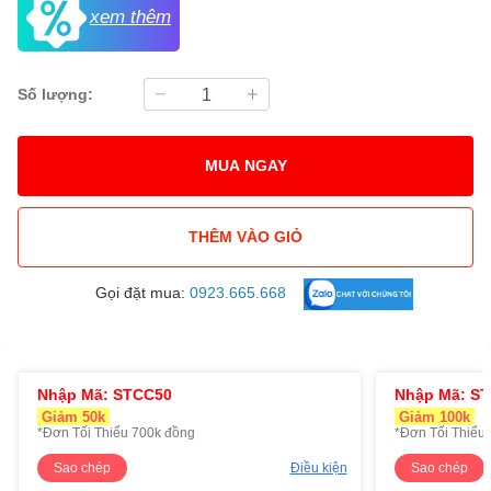
xem thêm
Số lượng:
MUA NGAY
THÊM VÀO GIỎ
Gọi đặt mua:
0923.665.668
Nhập Mã: STCC50
Nhập Mã: S
Giảm 50k
Giảm 100k
*Đơn Tối Thiểu 700k đồng
*Đơn Tối Thiểu 
Sao chép
Điều kiện
Sao chép