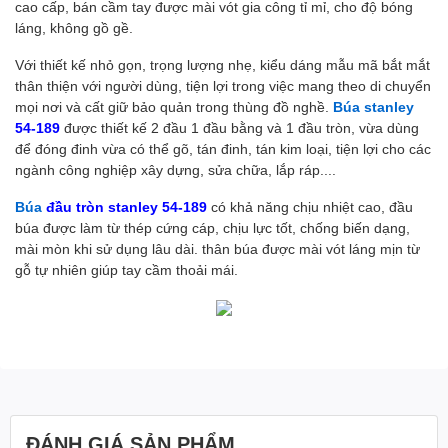
cao cấp, bán cầm tay được mài vót gia công tỉ mỉ, cho độ bóng
láng, không gồ gề.
Với thiết kế nhỏ gọn, trọng lượng nhẹ, kiểu dáng mẫu mã bắt mắt
thân thiện với người dùng, tiện lợi trong việc mang theo di chuyển
mọi nơi và cất giữ bảo quản trong thùng đồ nghề.
Búa stanley
54-189
được thiết kế 2 đầu 1 đầu bằng và 1 đầu tròn, vừa dùng
để đóng đinh vừa có thể gõ, tán đinh, tán kim loại, tiện lợi cho các
ngành công nghiệp xây dựng, sửa chữa, lắp ráp....
Búa
đầu tròn stanley 54-189
có khả năng chịu nhiệt cao, đầu
búa được làm từ thép cứng cáp, chịu lực tốt, chống biến dạng,
mài mòn khi sử dụng lâu dài. thân búa được mài vót láng mịn từ
gỗ tự nhiên giúp tay cầm thoải mái.
ĐÁNH GIÁ SẢN PHẨM