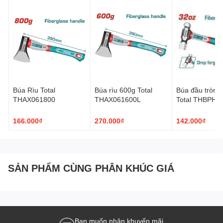
Búa Rìu Total
Búa rìu 600g Total
Búa đầu tròn 
THAX061800
THAX061600L
Total THBPH6
166.000₫
270.000₫
142.000₫
SẢN PHẨM CÙNG PHÂN KHÚC GIÁ
Bạn muốn nhận khuyến mãi