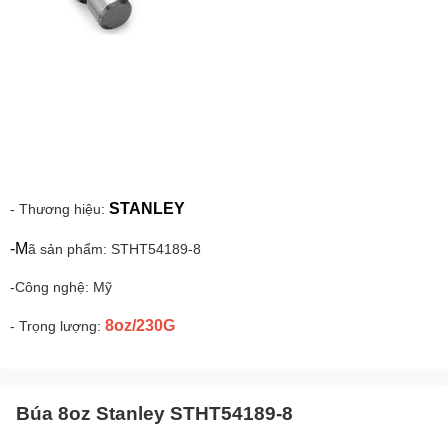
STANLEY
- Thương hiệu:
-M
ã sản phẩm: STHT54189-8
-Công nghệ: Mỹ
8oz/230G
- Trọng lượng:
Búa 8oz Stanley STHT54189-8