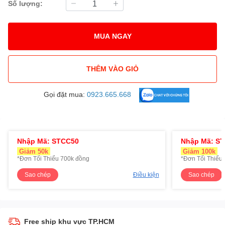
Số lượng:
MUA NGAY
THÊM VÀO GIỎ
Gọi đặt mua:
0923.665.668
Nhập Mã: STCC50
Nhập Mã: S
Giảm 50k
Giảm 100k
*Đơn Tối Thiểu 700k đồng
*Đơn Tối Thiểu 
Sao chép
Điều kiện
Sao chép
Free ship khu vực TP.HCM