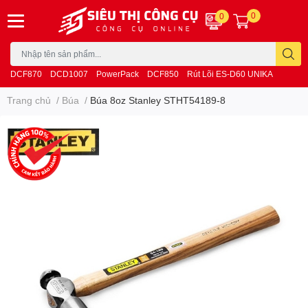
0
0
DCF870
DCD1007
PowerPack
DCF850
Rút Lõi ES-D60 UNIKA
Trang chủ
/
Búa
/
Búa 8oz Stanley STHT54189-8