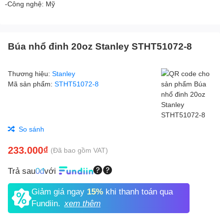
-Công nghệ: Mỹ
Búa nhổ đinh 20oz Stanley STHT51072-8
Thương hiệu:
Stanley
Mã sản phẩm:
STHT51072-8
So sánh
233.000₫
(Đã bao gồm VAT)
Trả sau
0đ
với
Giảm giá ngay
15%
khi thanh toán qua
Fundiin.
xem thêm