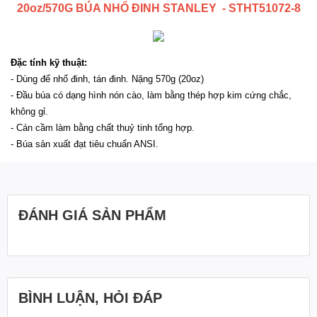
20oz/570G BÚA NHỔ ĐINH STANLEY - STHT51072-8
Đặc tính kỹ thuật:
- Dùng để nhổ đinh, tán đinh. Nặng 570g (20oz)
- Đầu búa có dạng hình nón cào, làm bằng thép hợp kim cứng chắc,
không gỉ.
- Cán cầm làm bằng chất thuỷ tinh tổng hợp.
- Búa sản xuất đạt tiêu chuẩn ANSI.
ĐÁNH GIÁ SẢN PHẨM
BÌNH LUẬN, HỎI ĐÁP