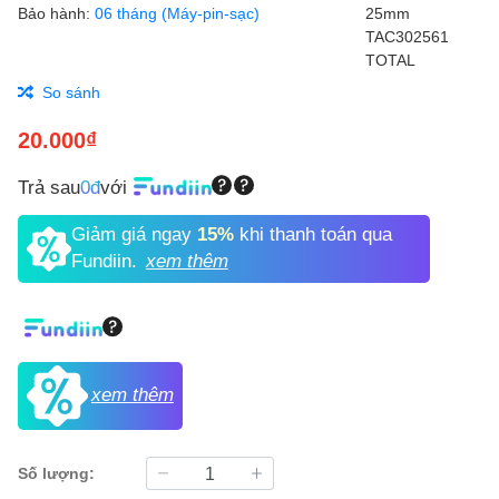
Bảo hành:
06 tháng (Máy-pin-sạc)
So sánh
20.000₫
Trả sau
0đ
với
Giảm giá ngay
15%
khi thanh toán qua
Fundiin.
xem thêm
xem thêm
Số lượng: