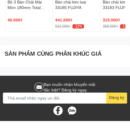
Bộ 3 Bàn Chải Mài
Bàn chải kim loại
Bàn chải kim l
Mòn 180mm Total
33185 FUJIYA
33183 FUJIYA
TAC38033
40.000₫
441.000₫
315.000₫
501.000₫
358.000₫
-12%
-13%
SẢN PHẨM CÙNG PHÂN KHÚC GIÁ
Bạn muốn nhận khuyến mãi
đặc biệt? Đăng ký ngay.
Đăng ký