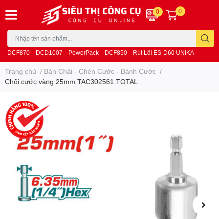
0
0
DCF870
DCD1007
PowerPack
DCF850
Rút Lõi ES-D60 UNIKA
Trang chủ
/
Bàn Chải - Chén Cước - Bánh Cước
/
Chổi cước vàng 25mm TAC302561 TOTAL