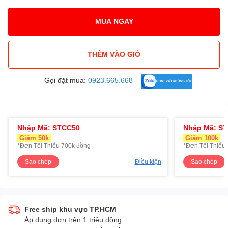
MUA NGAY
THÊM VÀO GIỎ
Gọi đặt mua:
0923.665.668
Nhập Mã: STCC50
Nhập Mã: S
Giảm 50k
Giảm 100k
*Đơn Tối Thiểu 700k đồng
*Đơn Tối Thiểu 
Sao chép
Điều kiện
Sao chép
Free ship khu vực TP.HCM
Áp dụng đơn trên 1 triệu đồng