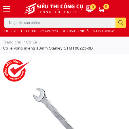
0
0
DCF870
DCD1007
PowerPack
DCF850
Rút Lõi ES-D60 UNIKA
Trang chủ
/
Cờ Lê
/
Cờ lê vòng miệng 13mm Stanley STMT80223-8B