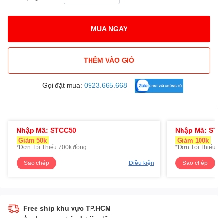
MUA NGAY
THÊM VÀO GIỎ
Gọi đặt mua:
0923.665.668
Nhập Mã: STCC50
Nhập Mã: S
Giảm 50k
Giảm 100k
*Đơn Tối Thiểu 700k đồng
*Đơn Tối Thiểu 
Sao chép
Điều kiện
Sao chép
Free ship khu vực TP.HCM