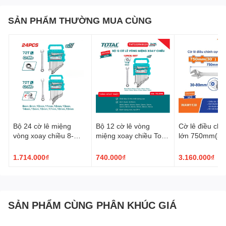
SẢN PHẨM THƯỜNG MUA CÙNG
Bộ 24 cờ lê miệng
Bộ 12 cờ lê vòng
Cờ lê điều chỉ
vòng xoay chiều 8-
miệng xoay chiều Total
lớn 750mm(30
19mm Total
THT102RK0126
WADFOW WAW
THT103RK246
1.714.000₫
740.000₫
3.160.000₫
SẢN PHẨM CÙNG PHÂN KHÚC GIÁ