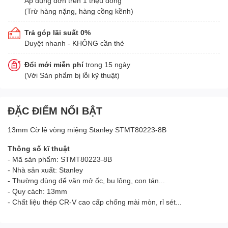
Áp dụng đơn trên 1 triệu đồng
(Trừ hàng nặng, hàng cồng kềnh)
Trả góp lãi suất 0%
Duyệt nhanh - KHÔNG cần thẻ
Đổi mới miễn phí
trong 15 ngày
(Với Sản phẩm bị lỗi kỹ thuật)
ĐẶC ĐIỂM NỔI BẬT
13mm Cờ lê vòng miệng Stanley STMT80223-8B
Thông số kĩ thuật
- Mã sản phẩm: STMT80223-8B
- Nhà sản xuất: Stanley
- Thường dùng để vặn mở ốc, bu lông, con tán...
- Quy cách: 13mm
- Chất liệu thép CR-V cao cấp chống mài mòn, rỉ sét...