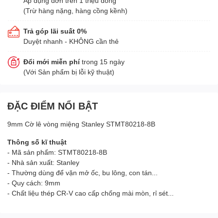
Áp dụng đơn trên 1 triệu đồng
(Trừ hàng nặng, hàng cồng kềnh)
Trả góp lãi suất 0%
Duyệt nhanh - KHÔNG cần thẻ
Đổi mới miễn phí
trong 15 ngày
(Với Sản phẩm bị lỗi kỹ thuật)
ĐẶC ĐIỂM NỔI BẬT
9mm Cờ lê vòng miệng Stanley STMT80218-8B
Thông số kĩ thuật
- Mã sản phẩm: STMT80218-8B
- Nhà sản xuất: Stanley
- Thường dùng để vặn mở ốc, bu lông, con tán...
- Quy cách: 9mm
- Chất liệu thép CR-V cao cấp chống mài mòn, rỉ sét...