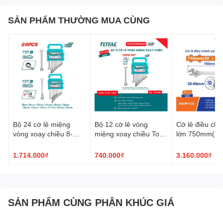
SẢN PHẨM THƯỜNG MUA CÙNG
Bộ 24 cờ lê miệng
Bộ 12 cờ lê vòng
Cờ lê điều chỉ
vòng xoay chiều 8-
miệng xoay chiều Total
lớn 750mm(30
19mm Total
THT102RK0126
WADFOW WAW
THT103RK246
1.714.000₫
740.000₫
3.160.000₫
SẢN PHẨM CÙNG PHÂN KHÚC GIÁ