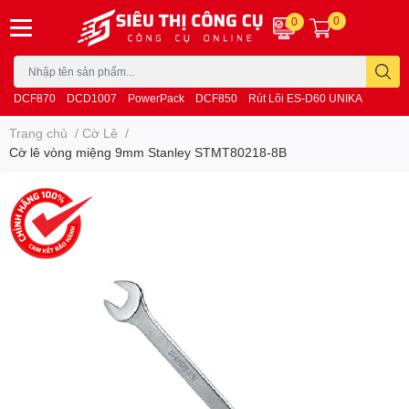
0
0
DCF870
DCD1007
PowerPack
DCF850
Rút Lõi ES-D60 UNIKA
Trang chủ
/
Cờ Lê
/
Cờ lê vòng miệng 9mm Stanley STMT80218-8B