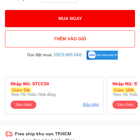
MUA NGAY
THÊM VÀO GIỎ
Gọi đặt mua:
0923.665.668
Nhập Mã: STCC50
Nhập Mã: S
Giảm 50k
Giảm 100k
*Đơn Tối Thiểu 700k đồng
*Đơn Tối Thiểu 
Sao chép
Điều kiện
Sao chép
Free ship khu vực TP.HCM