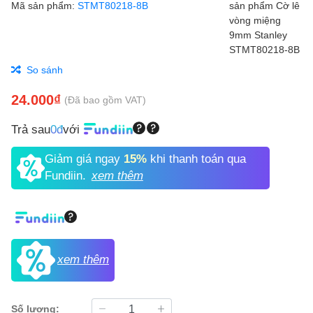
Mã sản phẩm:
STMT80218-8B
So sánh
24.000₫
(Đã bao gồm VAT)
Trả sau
0đ
với
Giảm giá ngay
15%
khi thanh toán qua
Fundiin.
xem thêm
xem thêm
Số lượng: