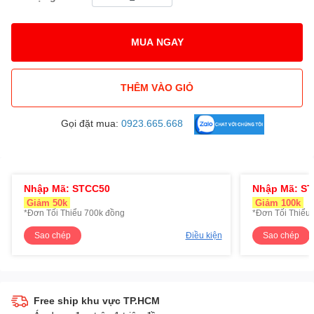
MUA NGAY
THÊM VÀO GIỎ
Gọi đặt mua:
0923.665.668
Nhập Mã: STCC50
Nhập Mã: S
Giảm 50k
Giảm 100k
*Đơn Tối Thiểu 700k đồng
*Đơn Tối Thiểu 
Sao chép
Điều kiện
Sao chép
Free ship khu vực TP.HCM