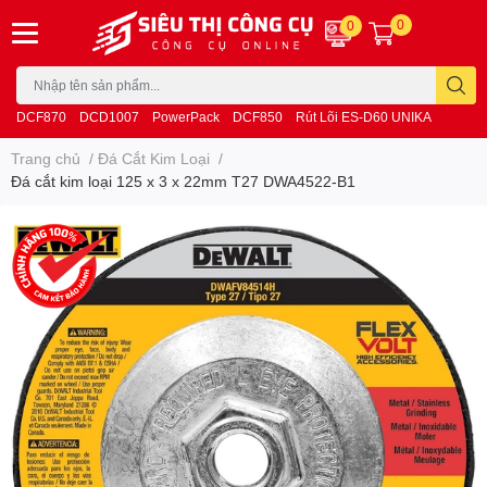
0
0
DCF870
DCD1007
PowerPack
DCF850
Rút Lõi ES-D60 UNIKA
Trang chủ
/
Đá Cắt Kim Loại
/
Đá cắt kim loại 125 x 3 x 22mm T27 DWA4522-B1