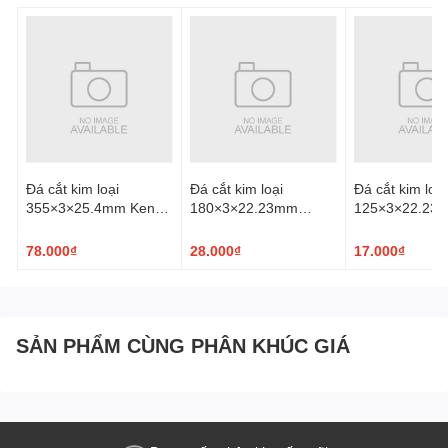
Đá cắt kim loại
Đá cắt kim loại
Đá cắt kim loại
355×3×25.4mm Kendo
180×3×22.23mm
125×3×22.23
63018143
Kendo 63014343
Kendo 630124
78.000₫
28.000₫
17.000₫
SẢN PHẨM CÙNG PHÂN KHÚC GIÁ