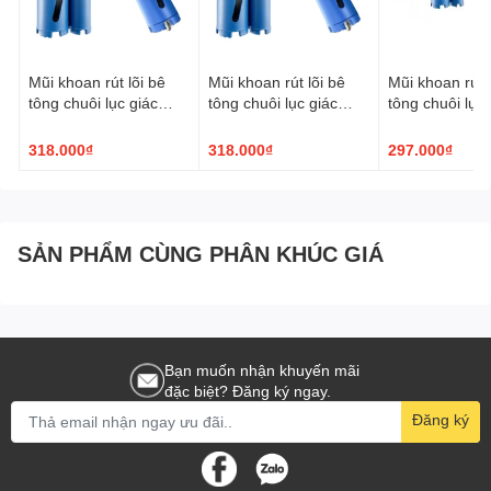
Mũi khoan rút lõi bê
Mũi khoan rút lõi bê
Mũi khoan rút l
tông chuôi lục giác
tông chuôi lục giác
tông chuôi lục 
TPC ø63x200mm
TPC ø56x200mm
TPC ø51x20
318.000₫
318.000₫
297.000₫
SẢN PHẨM CÙNG PHÂN KHÚC GIÁ
Bạn muốn nhận khuyến mãi
đặc biệt? Đăng ký ngay.
Đăng ký