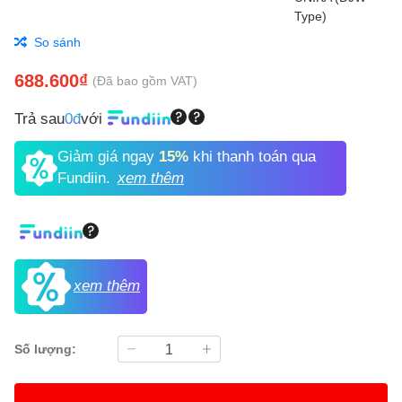
So sánh
688.600₫
(Đã bao gồm VAT)
Trả sau
0đ
với
Giảm giá ngay
15%
khi thanh toán qua
Fundiin.
xem thêm
xem thêm
Số lượng: