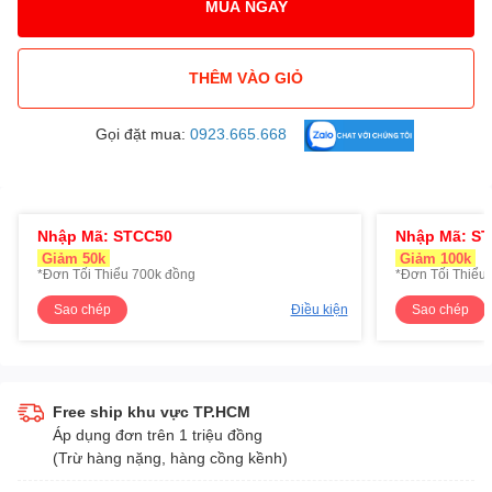
MUA NGAY
THÊM VÀO GIỎ
Gọi đặt mua:
0923.665.668
Nhập Mã: STCC50
Nhập Mã: S
Giảm 50k
Giảm 100k
*Đơn Tối Thiểu 700k đồng
*Đơn Tối Thiểu 
Sao chép
Điều kiện
Sao chép
Free ship khu vực TP.HCM
Áp dụng đơn trên 1 triệu đồng
(Trừ hàng nặng, hàng cồng kềnh)