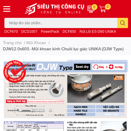
0
0
DCF870
DCD1007
PowerPack
DCF850
Rút Lõi ES-D60 UNIKA
Trang chủ
/
Mũi Khoan
/
DJW12.0x60S -Mũi khoan kính Chuôi lục giác UNIKA (DJW Type)