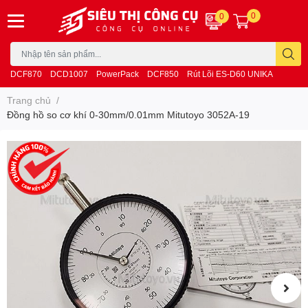
0
0
DCF870
DCD1007
PowerPack
DCF850
Rút Lõi ES-D60 UNIKA
Trang chủ
/
Đồng hồ so cơ khí 0-30mm/0.01mm Mitutoyo 3052A-19