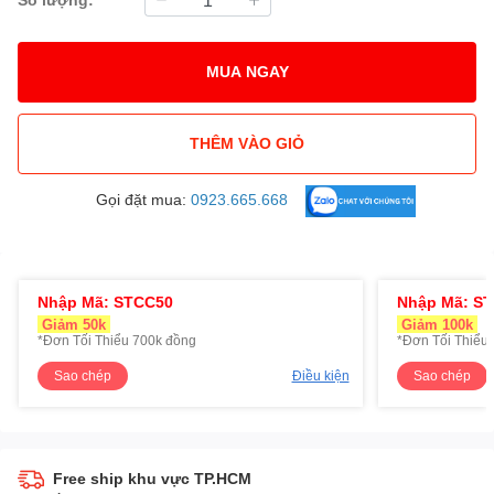
MUA NGAY
THÊM VÀO GIỎ
Gọi đặt mua:
0923.665.668
Nhập Mã: STCC50
Nhập Mã: S
Giảm 50k
Giảm 100k
*Đơn Tối Thiểu 700k đồng
*Đơn Tối Thiểu 
Sao chép
Điều kiện
Sao chép
Free ship khu vực TP.HCM