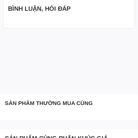
BÌNH LUẬN, HỎI ĐÁP
Đồng hồ so cơ khí là một dụng cụ đọ lường chiều dài tuyến
tính hồi vị dựa trên kết cấu thanh răng-bánh răng thành
chuyển động xoay của kim đo trên mặt đồng hồ với các
vạch chia cố định. Đồng hồ so cơ khí Mitutoyo được sản
SẢN PHẨM THƯỜNG MUA CÙNG
xuất theo công nghệ hiện đại của Nhật Bản để có độ chính
xác và đáng tin cậy nhất trên thế giới, cơ cấu thanh răng-
bánh răng có khả năng chống sốc cao với nhiều tùy chọn
như khoảng đo, độ chính xác, nhiều kiểu dáng, đơn vị mm
hoặc inch phù hợp với nhiều yêu cầu khác nhau của khách
SẢN PHẨM CÙNG PHÂN KHÚC GIÁ