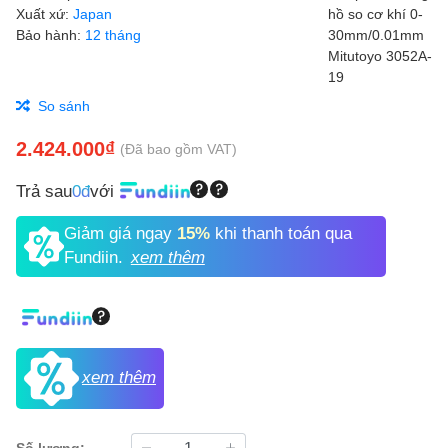
Xuất xứ:
Japan
Bảo hành:
12 tháng
So sánh
2.424.000₫
(Đã bao gồm VAT)
Trả sau
0đ
với
Giảm giá ngay
15%
khi thanh toán qua
Fundiin.
xem thêm
xem thêm
Số lượng: