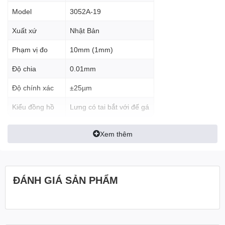
Model
3052A-19
Xuất xứ
Nhật Bản
Phạm vị đo
10mm (1mm)
Độ chia
0.01mm
Độ chính xác
±25µm
Kiểu đồng hồ
Lưng có tai bắt với đế gá
Xem thêm
ĐÁNH GIÁ SẢN PHẨM