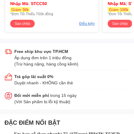
Nhập Mã: STCC50
Nhập Mã: S
Giảm 50k
Giảm 100k
*Đơn Tối Thiểu 700k đồng
*Đơn Tối Thiểu 
Sao chép
Điều kiện
Sao chép
Free ship khu vực TP.HCM
Áp dụng đơn trên 1 triệu đồng
(Trừ hàng nặng, hàng cồng kềnh)
Trả góp lãi suất 0%
Duyệt nhanh - KHÔNG cần thẻ
Đổi mới miễn phí
trong 15 ngày
(Với Sản phẩm bị lỗi kỹ thuật)
ĐẶC ĐIỂM NỔI BẬT