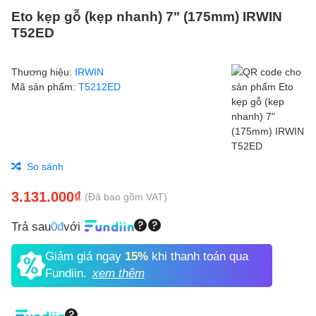
Eto kẹp gỗ (kẹp nhanh) 7" (175mm) IRWIN
T52ED
Thương hiệu:
IRWIN
Mã sản phẩm:
T5212ED
So sánh
3.131.000₫
(Đã bao gồm VAT)
Trả sau
0đ
với
Giảm giá ngay
15%
khi thanh toán qua
Fundiin.
xem thêm