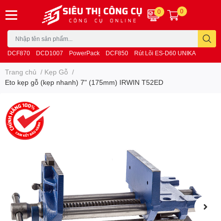
0
0
DCF870
DCD1007
PowerPack
DCF850
Rút Lõi ES-D60 UNIKA
Trang chủ
/
Kẹp Gỗ
/
Eto kẹp gỗ (kẹp nhanh) 7" (175mm) IRWIN T52ED