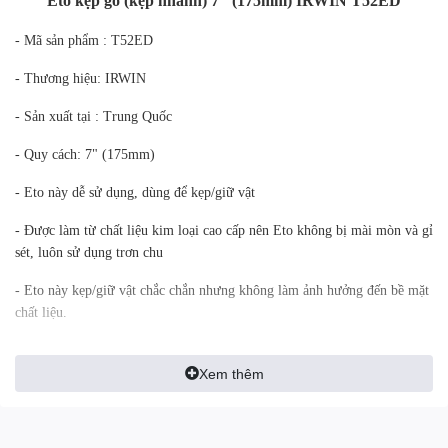
Eto kẹp gỗ (kẹp nhanh) 7" (175mm) IRWIN T52ED
- Mã sản phẩm : T52ED
- Thương hiệu: IRWIN
- Sản xuất tại : Trung Quốc
- Quy cách: 7" (175mm)
- Eto này dễ sử dụng, dùng để kẹp/giữ vật
- Được làm từ chất liệu kim loại cao cấp nên Eto không bị mài mòn và gỉ
sét, luôn sử dụng trơn chu
- Eto này kẹp/giữ vật chắc chắn nhưng không làm ảnh hưởng đến bề mặt
chất liệu.
Xem thêm