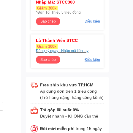
Nhập Mã: STCC300
Giảm 300k
*Đơn Tối Thiểu 5 triệu đồng
Sao chép
Điều kiện
Là Thành Viên STCC
Giảm 100k
Đăng ký ngay - Nhận mã liền tay
Sao chép
Điều kiện
Free ship khu vực TP.HCM
Áp dụng đơn trên 1 triệu đồng
(Trừ hàng nặng, hàng cồng kềnh)
g
Trả góp lãi suất 0%
Duyệt nhanh - KHÔNG cần thẻ
Đổi mới miễn phí
trong 15 ngày