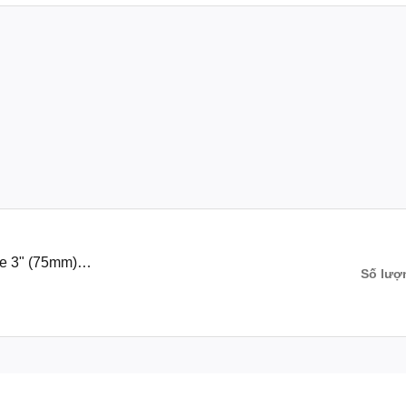
ce 3" (75mm)
Số lượ