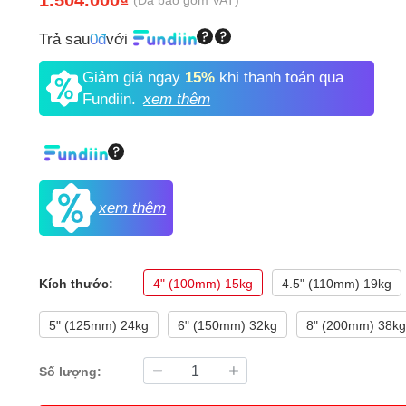
Trả sau
0đ
với
Giảm giá ngay
15%
khi thanh toán qua
Fundiin.
xem thêm
xem thêm
Kích thước:
4" (100mm) 15kg
4.5" (110mm) 19kg
5" (125mm) 24kg
6" (150mm) 32kg
8" (200mm) 38k
Số lượng: