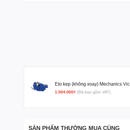
Eto kẹp (không xoay) Mechanics Vi
5.4kg IRWIN 1ZR
1.504.000₫
(Đã bao gồm VAT)
SẢN PHẨM THƯỜNG MUA CÙNG