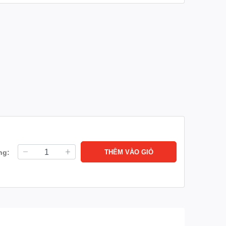
ng:
THÊM VÀO GIỎ