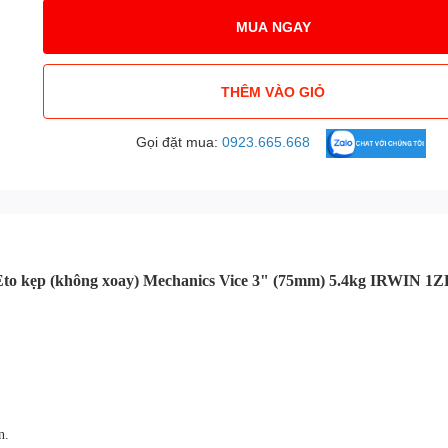
MUA NGAY
THÊM VÀO GIỎ
Gọi đặt mua:
0923.665.668
Eto kẹp (không xoay) Mechanics Vice 3" (75mm) 5.4kg IRWIN 1Z
n.