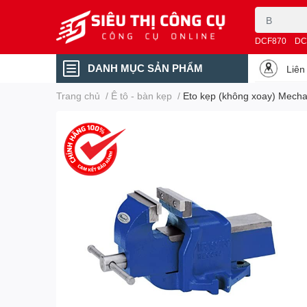
DCF870
DC
DANH MỤC SẢN PHẨM
Liên
Trang chủ
/
Ê tô - bàn kẹp
/
Eto kẹp (không xoay) Mecha