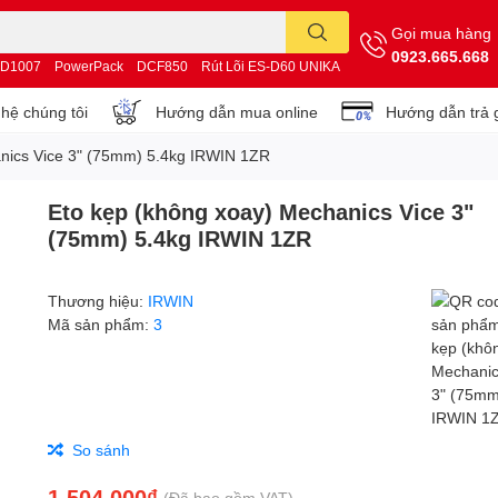
Gọi mua hàng
0923.665.668
D1007
PowerPack
DCF850
Rút Lõi ES-D60 UNIKA
 hệ chúng tôi
Hướng dẫn mua online
Hướng dẫn trả 
nics Vice 3" (75mm) 5.4kg IRWIN 1ZR
Eto kẹp (không xoay) Mechanics Vice 3"
(75mm) 5.4kg IRWIN 1ZR
Thương hiệu:
IRWIN
Mã sản phẩm:
3
So sánh
1.504.000₫
(Đã bao gồm VAT)