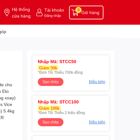
Hệ thống
Tài khoản
0
Giỏ hàng
cửa hàng
Đăng nhập
góp
Nhập Mã: STCC50
Giảm 50k
*Đơn Tối Thiểu 700k đồng
Sao chép
Điều kiện
Nhập Mã: STCC100
Giảm 100k
*Đơn Tối Thiểu 2 triệu đồng
Sao chép
Điều kiện