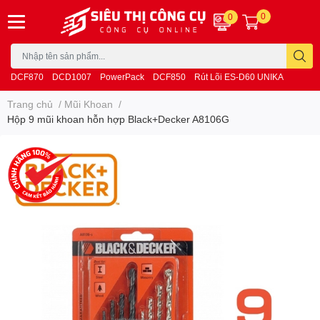
0
0
DCF870
DCD1007
PowerPack
DCF850
Rút Lõi ES-D60 UNIKA
Trang chủ
/
Mũi Khoan
/
Hộp 9 mũi khoan hỗn hợp Black+Decker A8106G