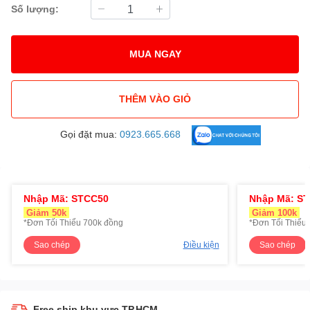
Số lượng:
MUA NGAY
THÊM VÀO GIỎ
Gọi đặt mua:
0923.665.668
Nhập Mã: STCC50
Nhập Mã: S
Giảm 50k
Giảm 100k
*Đơn Tối Thiểu 700k đồng
*Đơn Tối Thiểu 
Sao chép
Điều kiện
Sao chép
Free ship khu vực TP.HCM