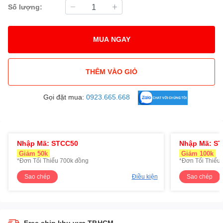
Số lượng:
MUA NGAY
THÊM VÀO GIỎ
Gọi đặt mua:
0923.665.668
Nhập Mã: STCC50
Nhập Mã: S
Giảm 50k
Giảm 100k
*Đơn Tối Thiểu 700k đồng
*Đơn Tối Thiểu 
Sao chép
Điều kiện
Sao chép
Free ship khu vực TP.HCM