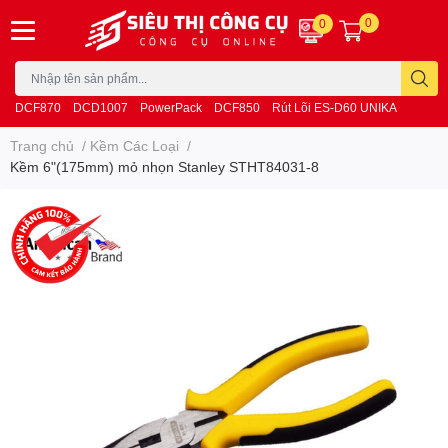
0
0
DCF870
DCD1007
PowerPack
DCF850
Rút Lõi ES-D60 UNIKA
Trang chủ
/
Kềm Các Loại
/
Kềm 6"(175mm) mỏ nhọn Stanley STHT84031-8