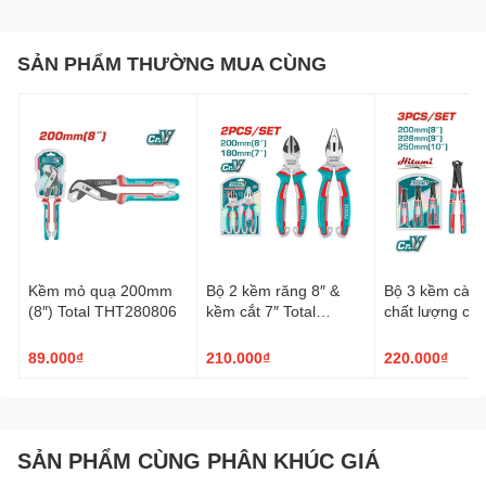
SẢN PHẨM THƯỜNG MUA CÙNG
Kềm mỏ quạ 200mm
Bộ 2 kềm răng 8″ &
Bộ 3 kềm càng
(8″) Total THT280806
kềm cắt 7″ Total
chất lượng cao
THT2K0206
THT2RK231
89.000₫
210.000₫
220.000₫
SẢN PHẨM CÙNG PHÂN KHÚC GIÁ