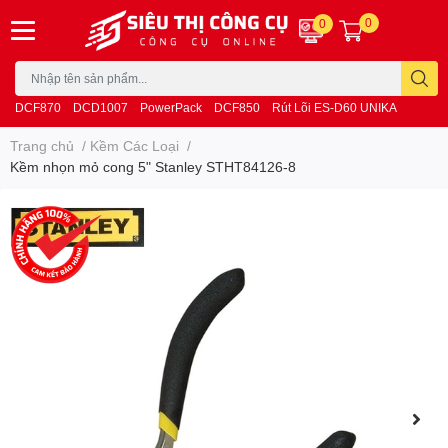
0
0
DCF870
DCD1007
PowerPack
DCF850
Rút Lõi ES-D60 UNIKA
Trang chủ
/
Kềm Các Loại
/
Kềm nhọn mỏ cong 5" Stanley STHT84126-8