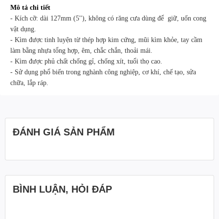
Mô tả chi tiết
- Kích cỡ: dài 127mm (5''), không có răng cưa dùng để giữ, uốn cong
vật dụng.
- Kìm được tinh luyện từ thép hợp kim cứng, mũi kìm khỏe, tay cầm
làm bằng nhựa tổng hợp, êm, chắc chắn, thoải mái.
- Kìm được phủ chất chống gỉ, chống xít, tuổi thọ cao.
- Sử dụng phổ biến trong nghành công nghiệp, cơ khí, chế tạo, sửa
chữa, lắp ráp.
ĐÁNH GIÁ SẢN PHẨM
BÌNH LUẬN, HỎI ĐÁP