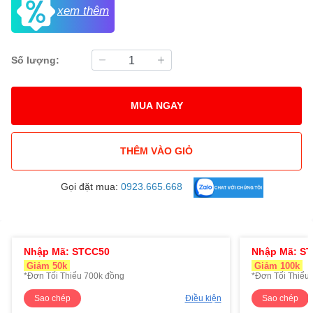
xem thêm
Số lượng:
MUA NGAY
THÊM VÀO GIỎ
Gọi đặt mua:
0923.665.668
Nhập Mã: STCC50
Nhập Mã: S
Giảm 50k
Giảm 100k
*Đơn Tối Thiểu 700k đồng
*Đơn Tối Thiểu 
Sao chép
Điều kiện
Sao chép