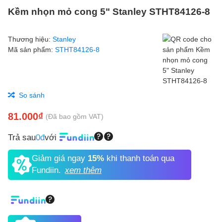
Kềm nhọn mỏ cong 5" Stanley STHT84126-8
Thương hiệu:
Stanley
Mã sản phẩm:
STHT84126-8
So sánh
81.000₫
(Đã bao gồm VAT)
Trả sau
0đ
với
Giảm giá ngay
15%
khi thanh toán qua
Fundiin.
xem thêm