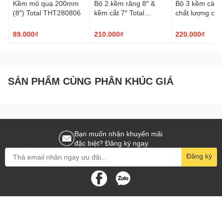
Kềm mỏ quạ 200mm
Bộ 2 kềm răng 8″ &
Bộ 3 kềm càng
(8″) Total THT280806
kềm cắt 7″ Total
chất lượng cao
THT2K0206
THT2RK231
89.000₫
210.000₫
220.000₫
SẢN PHẨM CÙNG PHÂN KHÚC GIÁ
Bạn muốn nhận khuyến mãi
đặc biệt? Đăng ký ngay.
Đăng ký