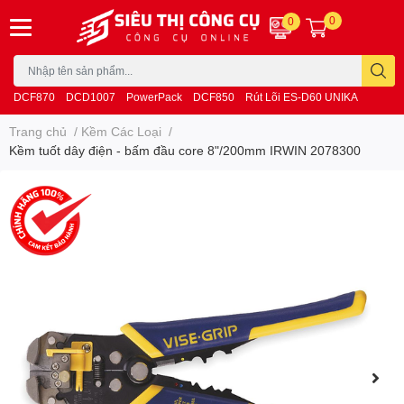
0
0
DCF870
DCD1007
PowerPack
DCF850
Rút Lõi ES-D60 UNIKA
Trang chủ
/
Kềm Các Loại
/
Kềm tuốt dây điện - bấm đầu core 8"/200mm IRWIN 2078300