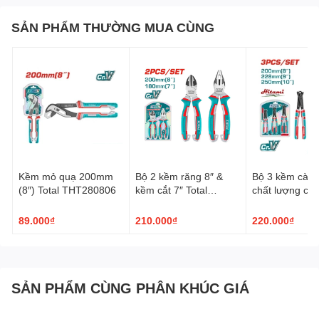
SẢN PHẨM THƯỜNG MUA CÙNG
Kềm mỏ quạ 200mm
Bộ 2 kềm răng 8″ &
Bộ 3 kềm càng
(8″) Total THT280806
kềm cắt 7″ Total
chất lượng cao
THT2K0206
THT2RK231
89.000₫
210.000₫
220.000₫
SẢN PHẨM CÙNG PHÂN KHÚC GIÁ