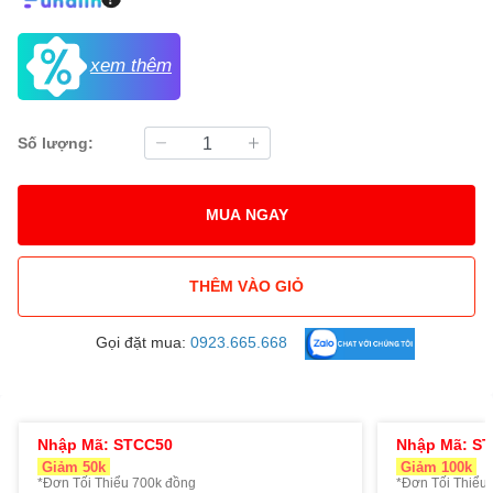
xem thêm
Số lượng:
MUA NGAY
THÊM VÀO GIỎ
Gọi đặt mua:
0923.665.668
Nhập Mã: STCC50
Nhập Mã: S
Giảm 50k
Giảm 100k
*Đơn Tối Thiểu 700k đồng
*Đơn Tối Thiểu 