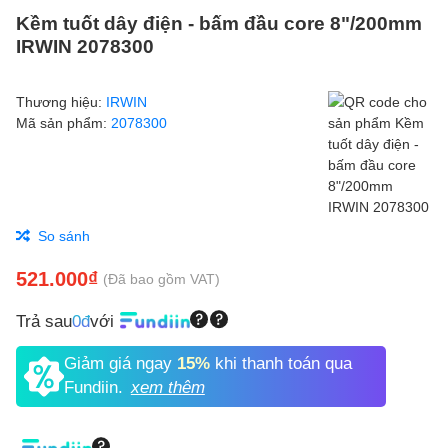
Kềm tuốt dây điện - bấm đầu core 8"/200mm
IRWIN 2078300
Thương hiệu:
IRWIN
Mã sản phẩm:
2078300
So sánh
521.000₫
(Đã bao gồm VAT)
Trả sau
0đ
với
Giảm giá ngay
15%
khi thanh toán qua
Fundiin.
xem thêm