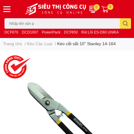
0
0
DCF870
DCD1007
PowerPack
DCF850
Rút Lõi ES-D60 UNIKA
Trang chủ
/
Kéo Các Loại
/
Kéo cắt sắt 10" Stanley 14-164