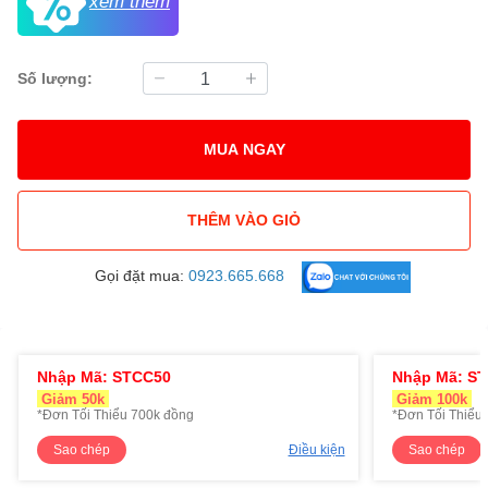
xem thêm
Số lượng:
MUA NGAY
THÊM VÀO GIỎ
Gọi đặt mua:
0923.665.668
Nhập Mã: STCC50
Nhập Mã: S
Giảm 50k
Giảm 100k
*Đơn Tối Thiểu 700k đồng
*Đơn Tối Thiểu 
Sao chép
Điều kiện
Sao chép