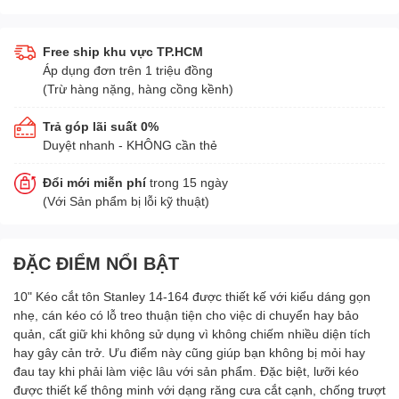
Free ship khu vực TP.HCM
Áp dụng đơn trên 1 triệu đồng
(Trừ hàng nặng, hàng cồng kềnh)
Trả góp lãi suất 0%
Duyệt nhanh - KHÔNG cần thẻ
Đổi mới miễn phí
trong 15 ngày
(Với Sản phẩm bị lỗi kỹ thuật)
ĐẶC ĐIỂM NỔI BẬT
10" Kéo cắt tôn Stanley 14-164 được thiết kế với kiểu dáng gọn
nhẹ, cán kéo có lỗ treo thuận tiện cho việc di chuyển hay bảo
quản, cất giữ khi không sử dụng vì không chiếm nhiều diện tích
hay gây cản trở. Ưu điểm này cũng giúp bạn không bị mỏi hay
đau tay khi phải làm việc lâu với sản phẩm. Đặc biệt, lưỡi kéo
được thiết kế thông minh với dạng răng cưa cắt cạnh, chống trượt