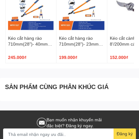
Kéo cắt hàng rào
Kéo cắt hàng rào
Kéo cắt cành
710mm(28")- 40mm
710mm(28")- 23mm
8'/200mm cán
WADFOW WPR1327
WADFOW WPR1325
Wynn's W866
245.000₫
199.000₫
152.000₫
SẢN PHẨM CÙNG PHÂN KHÚC GIÁ
Bạn muốn nhận khuyến mãi
đặc biệt? Đăng ký ngay.
Đăng ký