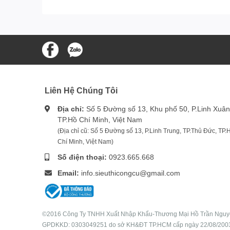
Liên Hệ Chúng Tôi
Địa chỉ:
Số 5 Đường số 13, Khu phố 50, P.Linh Xuân
TP.Hồ Chí Minh, Việt Nam
(Địa chỉ cũ: Số 5 Đường số 13, P.Linh Trung, TP.Thủ Đức, TP.
Chí Minh, Việt Nam)
Số điện thoại:
0923.665.668
Email:
info.sieuthicongcu@gmail.com
©2016 Công Ty TNHH Xuất Nhập Khẩu-Thương Mại Hồ Trần Ngu
GPDKKD: 0303049251 do sở KH&ĐT TP.HCM cấp ngày 22/08/200