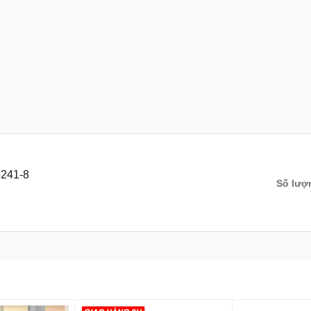
TMT78241-8
Số lượ