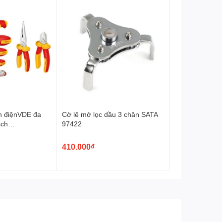
h điệnVDE đa
Cờ lê mở lọc dầu 3 chân SATA
sch
97422
410.000₫