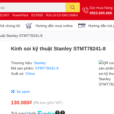
Gọi mua hàng
0923.665.668
D1007
PowerPack
DCF850
Rút Lõi ES-D60 UNIKA
 hệ chúng tôi
Hướng dẫn mua online
Hướng dẫn trả 
thuật Stanley STMT78241-8
Kính soi kỹ thuật Stanley STMT78241-8
Thương hiệu:
Stanley
Mã sản phẩm:
STMT78241-8
Xuất xứ:
China
So sánh
130.000₫
(Đã bao gồm VAT)
Trả sau
0đ
với