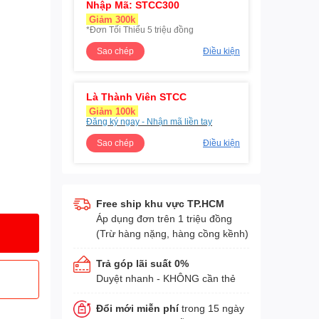
Nhập Mã: STCC300
Giảm 300k
*Đơn Tối Thiểu 5 triệu đồng
Sao chép
Điều kiện
Là Thành Viên STCC
Giảm 100k
Đăng ký ngay - Nhận mã liền tay
Sao chép
Điều kiện
Free ship khu vực TP.HCM
Áp dụng đơn trên 1 triệu đồng
(Trừ hàng nặng, hàng cồng kềnh)
Trả góp lãi suất 0%
Duyệt nhanh - KHÔNG cần thẻ
Đổi mới miễn phí
trong 15 ngày