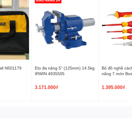
alt N501179
Eto đa năng 5" (125mm) 14.5kg
Bộ đồ nghề các
IRWIN 4935505
năng 7 món Bo
1600A02NG3
3.171.000₫
1.395.000₫