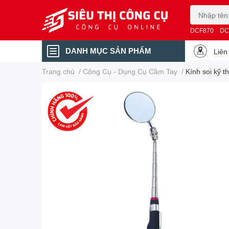
DCF870
DC
DANH MỤC SẢN PHẨM
Liên
Trang chủ
/
Công Cụ - Dụng Cụ Cầm Tay
/
Kính soi kỹ 