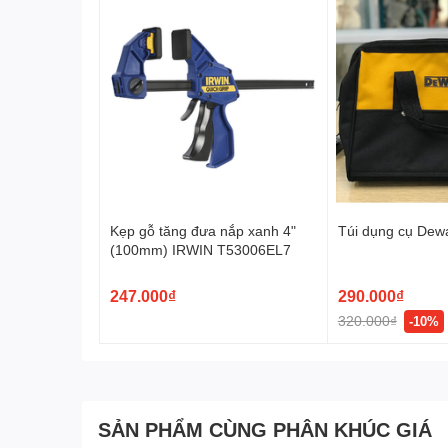
Kẹp gỗ tăng đưa nắp xanh 4"
Túi dụng cụ Dew
(100mm) IRWIN T53006EL7
247.000₫
290.000₫
320.000₫
-10%
SẢN PHẨM CÙNG PHÂN KHÚC GIÁ