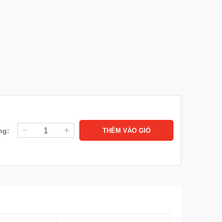
ng:
THÊM VÀO GIỎ