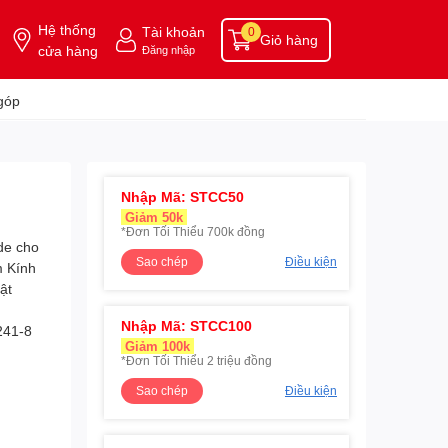
Hệ thống
Tài khoản
0
Giỏ hàng
cửa hàng
Đăng nhập
góp
Nhập Mã: STCC50
Giảm 50k
*Đơn Tối Thiểu 700k đồng
Sao chép
Điều kiện
Nhập Mã: STCC100
Giảm 100k
*Đơn Tối Thiểu 2 triệu đồng
Sao chép
Điều kiện