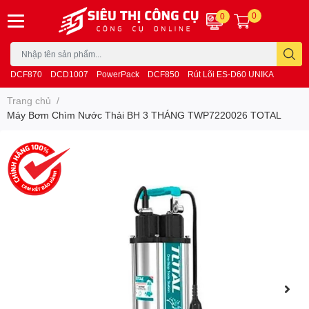
0
0
DCF870
DCD1007
PowerPack
DCF850
Rút Lõi ES-D60 UNIKA
Trang chủ
/
Máy Bơm Chìm Nước Thải BH 3 THÁNG TWP7220026 TOTAL