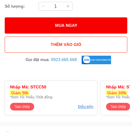
Số lượng:
MUA NGAY
THÊM VÀO GIỎ
Gọi đặt mua:
0923.665.668
Nhập Mã: STCC50
Nhập Mã: S
Giảm 50k
Giảm 100k
*Đơn Tối Thiểu 700k đồng
*Đơn Tối Thiểu 
Sao chép
Điều kiện
Sao chép