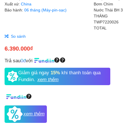
Xuất xứ:
China
Bảo hành:
06 tháng (Máy-pin-sạc)
So sánh
6.390.000₫
Trả sau
0đ
với
Giảm giá ngay
15%
khi thanh toán qua
Fundiin.
xem thêm
xem thêm