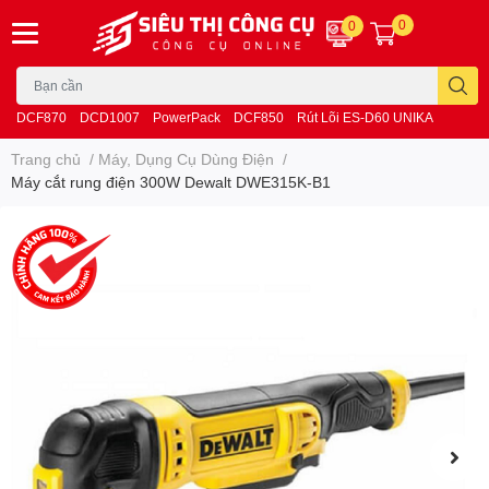
0
0
DCF870
DCD1007
PowerPack
DCF850
Rút Lõi ES-D60 UNIKA
Trang chủ
/
Máy, Dụng Cụ Dùng Điện
/
Máy cắt rung điện 300W Dewalt DWE315K-B1