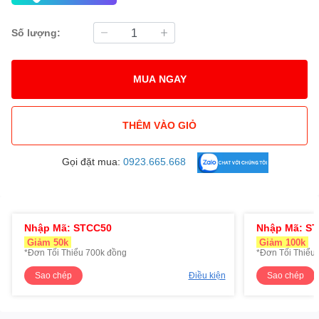
Số lượng:
MUA NGAY
THÊM VÀO GIỎ
Gọi đặt mua:
0923.665.668
Nhập Mã: STCC50
Nhập Mã: S
Giảm 50k
Giảm 100k
*Đơn Tối Thiểu 700k đồng
*Đơn Tối Thiểu 
Sao chép
Điều kiện
Sao chép