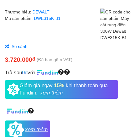
Thương hiệu:
DEWALT
Mã sản phẩm:
DWE315K-B1
So sánh
3.720.000₫
(Đã bao gồm VAT)
Trả sau
0đ
với
Giảm giá ngay
15%
khi thanh toán qua
Fundiin.
xem thêm
xem thêm