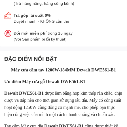
(Trừ hàng nặng, hàng cồng kềnh)
Trả góp lãi suất 0%
Duyệt nhanh - KHÔNG cần thẻ
Đổi mới miễn phí
trong 15 ngày
(Với Sản phẩm bị lỗi kỹ thuật)
ĐẶC ĐIỂM NỔI BẬT
Máy cưa cầm tay 1200W-184MM Dewalt DWE561-B1
Ưu điểm Máy cưa gỗ Dewalt DWE561-B1
Dewalt DWE561-B1
được làm bằng hợp kim thép rắn chắc, chịu
được va đập nên cho thời gian sử dụng lâu dài. Máy có công suất
hoạt động 1250W cùng động cơ mạnh mẽ, cho phép bạn thực
hiện công việc của mình một cách nhanh chóng và chuẩn xác.
Tay cầm Máy cưa đĩa
Dewalt DWE561-B1
cũng được thiết kế