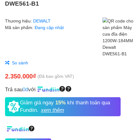
DWE561-B1
Thương hiệu:
DEWALT
Mã sản phẩm:
Đang cập nhật
So sánh
2.350.000₫
(Đã bao gồm VAT)
Trả sau
0đ
với
Giảm giá ngay
15%
khi thanh toán qua
Fundiin.
xem thêm