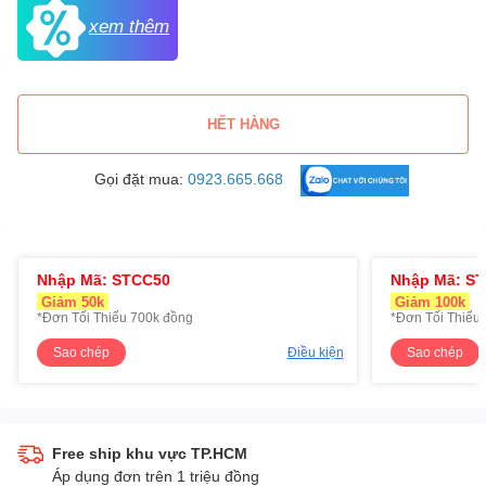
xem thêm
HẾT HÀNG
Gọi đặt mua:
0923.665.668
Nhập Mã: STCC50
Nhập Mã: S
Giảm 50k
Giảm 100k
*Đơn Tối Thiểu 700k đồng
*Đơn Tối Thiểu 
Sao chép
Điều kiện
Sao chép
Free ship khu vực TP.HCM
Áp dụng đơn trên 1 triệu đồng