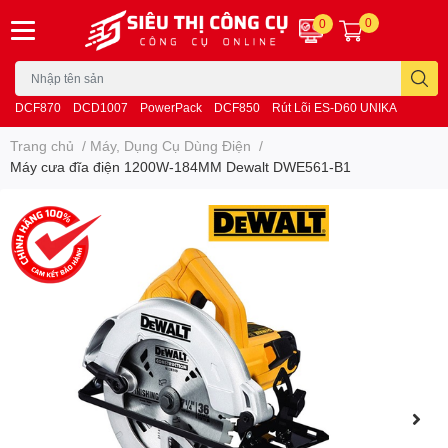
0
0
DCF870
DCD1007
PowerPack
DCF850
Rút Lõi ES-D60 UNIKA
Trang chủ
/
Máy, Dụng Cụ Dùng Điện
/
Máy cưa đĩa điện 1200W-184MM Dewalt DWE561-B1