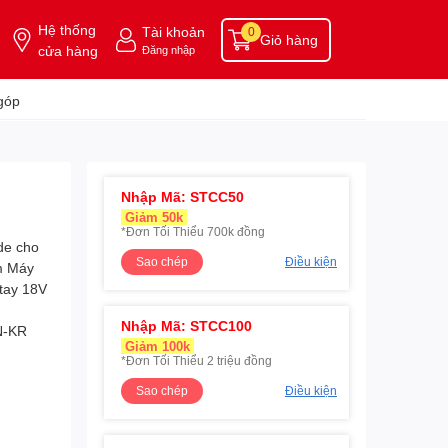
Hệ thống
Tài khoản
0
Giỏ hàng
cửa hàng
Đăng nhập
góp
Nhập Mã: STCC50
Giảm 50k
*Đơn Tối Thiểu 700k đồng
Sao chép
Điều kiện
Nhập Mã: STCC100
Giảm 100k
*Đơn Tối Thiểu 2 triệu đồng
Sao chép
Điều kiện