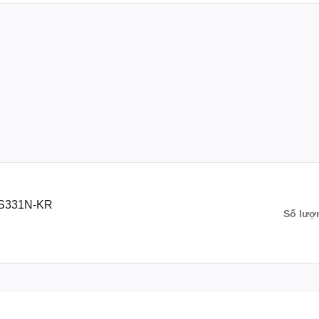
CS331N-KR
Số lượ