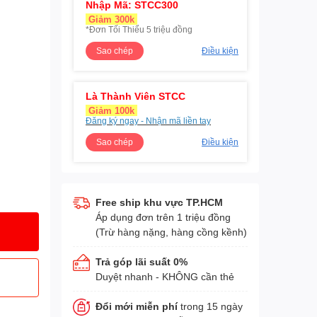
Nhập Mã: STCC300
Giảm 300k
*Đơn Tối Thiểu 5 triệu đồng
Sao chép
Điều kiện
Là Thành Viên STCC
Giảm 100k
Đăng ký ngay - Nhận mã liền tay
Sao chép
Điều kiện
Free ship khu vực TP.HCM
Áp dụng đơn trên 1 triệu đồng
(Trừ hàng nặng, hàng cồng kềnh)
Trả góp lãi suất 0%
Duyệt nhanh - KHÔNG cần thẻ
Đổi mới miễn phí
trong 15 ngày