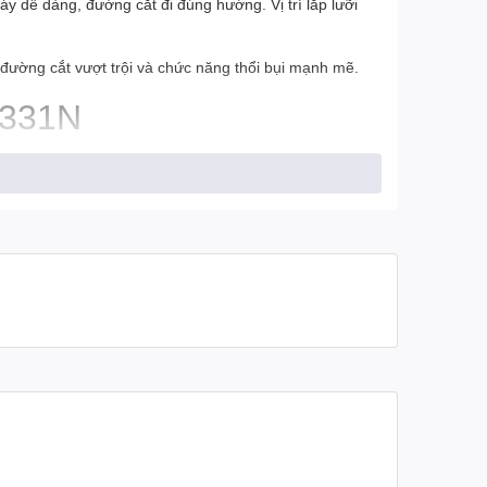
áy dễ dàng, đường cắt đi đúng hướng. Vị trí lắp lưỡi
đường cắt vượt trội và chức năng thổi bụi mạnh mẽ.
S331N
 khí chế tạo...
, giúp đáp ứng được nhiều mục đích công việc hơn.