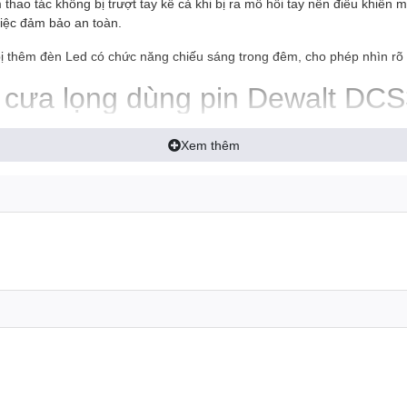
hao tác không bị trượt tay kể cả khi bị ra mồ hôi tay nên điều khiển m
việc đảm bảo an toàn.
ị thêm đèn Led có chức năng chiếu sáng trong đêm, cho phép nhìn rõ 
 cưa lọng dùng pin Dewalt DC
rong ngành công nghiệp, xây dựng, sửa chữa, ngành sản xuất đồ gỗ, cơ
Xem thêm
cắt. Người sử dụng có thể chỉnh góc cắt nghiêng từ 0 - 45 độ dễ dàng