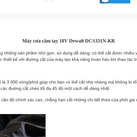
Máy cưa cầm tay 18V Dewalt DCS331N-KR
ng những sản phầm nhỏ gọn, sử dụng dễ dàng, có thể cắt được nhiều v
ợc thiết kế với đường cắt của máy tạo khả năng hoàn hảo khi thao tác tr
i là 3.000 vòng/phút giúp cho bạn có thể cắt nhẹ nhàng mà không lo tố
 các đường cắt chéo tối đa 45 độ một cách dễ dàng nhất.
cần độ chính xác cao, chẳng hạn cắt những chi tiết thừa của phôi gia 