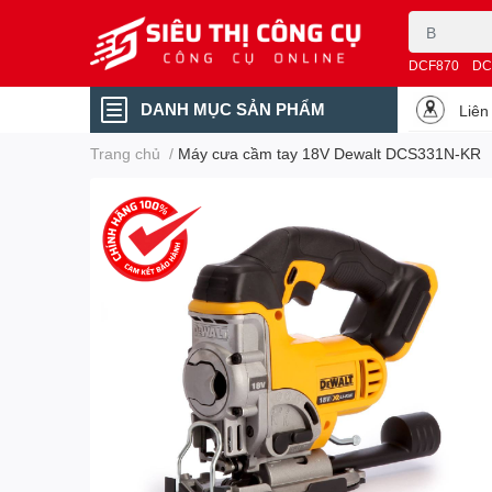
DCF870
DC
DANH MỤC SẢN PHẨM
Liên
Trang chủ
/
Máy cưa cầm tay 18V Dewalt DCS331N-KR