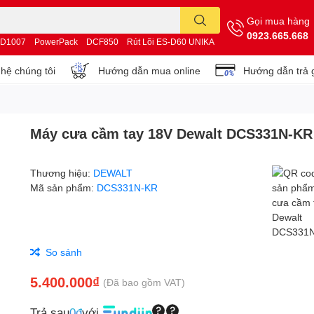
Gọi mua hàng
0923.665.668
D1007
PowerPack
DCF850
Rút Lõi ES-D60 UNIKA
 hệ chúng tôi
Hướng dẫn mua online
Hướng dẫn trả 
Máy cưa cầm tay 18V Dewalt DCS331N-KR
Thương hiệu:
DEWALT
Mã sản phẩm:
DCS331N-KR
So sánh
5.400.000₫
(Đã bao gồm VAT)
Trả sau
0đ
với