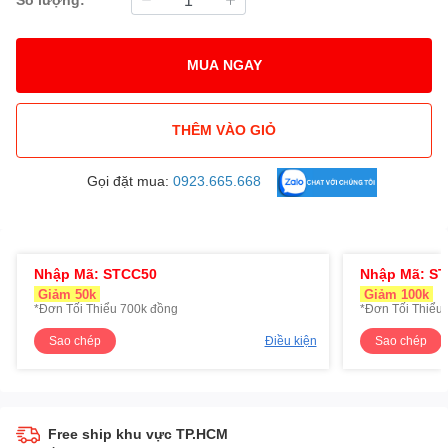
MUA NGAY
THÊM VÀO GIỎ
Gọi đặt mua:
0923.665.668
Nhập Mã: STCC50
Nhập Mã: S
Giảm 50k
Giảm 100k
*Đơn Tối Thiểu 700k đồng
*Đơn Tối Thiểu 
Sao chép
Điều kiện
Sao chép
Free ship khu vực TP.HCM