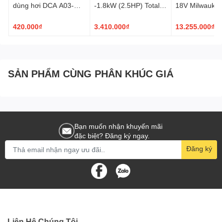
dùng hơi DCA A03-
-1.8kW (2.5HP) Total
18V Milwauke
1013J
TC255016T
FAC-0
420.000₫
3.410.000₫
13.255.000₫
SẢN PHẨM CÙNG PHÂN KHÚC GIÁ
Bạn muốn nhận khuyến mãi
đặc biệt? Đăng ký ngay.
Đăng ký
Liên Hệ Chúng Tôi