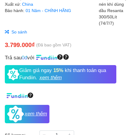
Xuất xứ:
China
Bảo hành:
01 Năm - CHÍNH HÃNG
So sánh
3.799.000₫
(Đã bao gồm VAT)
Trả sau
0đ
với
Giảm giá ngay
15%
khi thanh toán qua
Fundiin.
xem thêm
xem thêm
Số lượng: