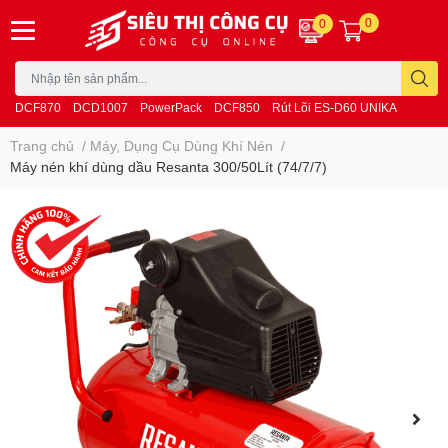
0
0
DCF870
DCD1007
PowerPack
DCF850
Rút Lõi ES-D60 UNIKA
Trang chủ
/
Máy, Dụng Cụ Dùng Khí Nén
/
Máy nén khí dùng dầu Resanta 300/50Lít (74/7/7)