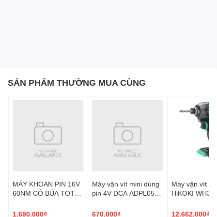
SẢN PHẨM THƯỜNG MUA CÙNG
MÁY KHOAN PIN 16V
Máy vặn vít mini dùng
Máy vặn vít dù
60NM CÓ BÚA TOTAL
pin 4V DCA ADPL05-
HiKOKI WH36
TIDLI16682
5D
1.690.000₫
670.000₫
12.662.000₫