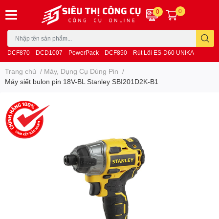
0
0
DCF870
DCD1007
PowerPack
DCF850
Rút Lõi ES-D60 UNIKA
Trang chủ
/
Máy, Dụng Cụ Dùng Pin
/
Máy siết bulon pin 18V-BL Stanley SBI201D2K-B1