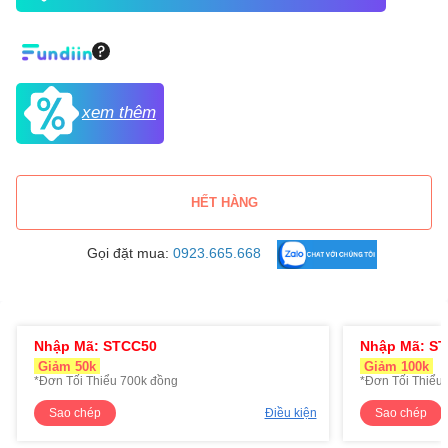
xem thêm
HẾT HÀNG
Gọi đặt mua:
0923.665.668
Nhập Mã: STCC50
Nhập Mã: S
Giảm 50k
Giảm 100k
*Đơn Tối Thiểu 700k đồng
*Đơn Tối Thiểu 
Sao chép
Điều kiện
Sao chép