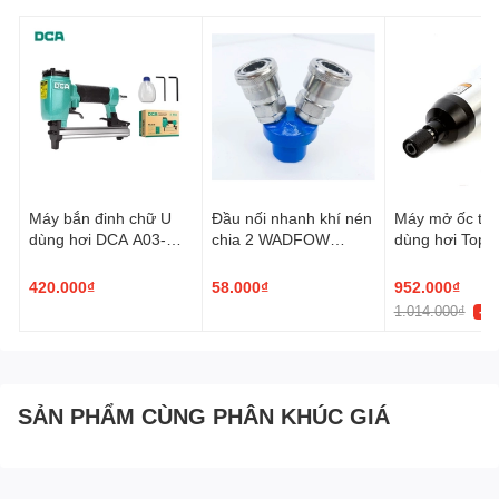
Máy bắn đinh chữ U
Đầu nối nhanh khí nén
Máy mở ốc th
dùng hơi DCA A03-
chia 2 WADFOW
dùng hơi Top 
1013J
WQP0523
30001Q
420.000₫
58.000₫
952.000₫
1.014.000₫
-7
SẢN PHẨM CÙNG PHÂN KHÚC GIÁ