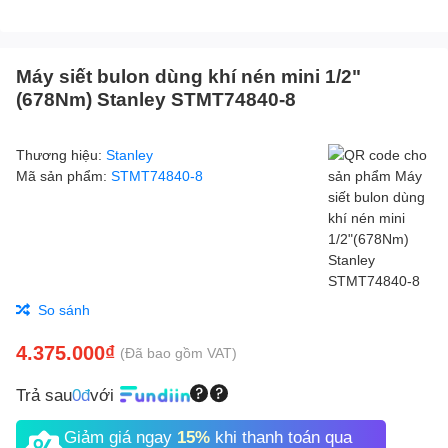
Máy siết bulon dùng khí nén mini 1/2"
(678Nm) Stanley STMT74840-8
Thương hiệu:
Stanley
Mã sản phẩm:
STMT74840-8
So sánh
4.375.000₫
(Đã bao gồm VAT)
Trả sau
0đ
với
Giảm giá ngay
15%
khi thanh toán qua