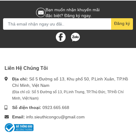
Bạn muốn nhận khuyến mãi
đặc biệt? Đăng ký ngay.
Đăng ký
Liên Hệ Chúng Tôi
Địa chỉ:
Số 5 Đường số 13, Khu phố 50, P.Linh Xuân, TP.Hồ
Chí Minh, Việt Nam
(Địa chỉ cũ: Số 5 Đường số 13, P.Linh Trung, TP.Thủ Đức, TP.Hồ Chí
Minh, Việt Nam)
Số điện thoại:
0923.665.668
Email:
info.sieuthicongcu@gmail.com