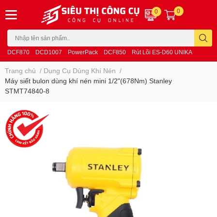
0
0
DCF870
DCD1007
PowerPack
DCF850
Rút Lõi ES-D60 UNIKA
Trang chủ
/
Dụng Cụ Dùng Khí Nén
/
Máy siết bulon dùng khí nén mini 1/2"(678Nm) Stanley
STMT74840-8