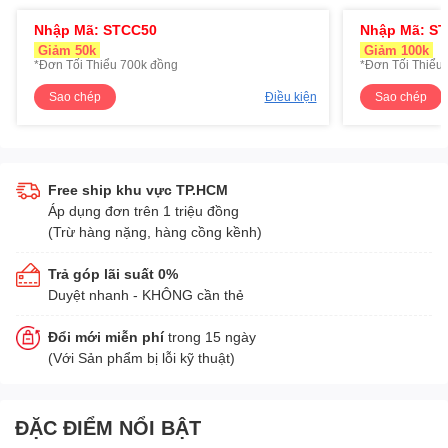
Nhập Mã: STCC50
Nhập Mã: S
Giảm 50k
Giảm 100k
*Đơn Tối Thiểu 700k đồng
*Đơn Tối Thiểu 
Sao chép
Điều kiện
Sao chép
Free ship khu vực TP.HCM
Áp dụng đơn trên 1 triệu đồng
(Trừ hàng nặng, hàng cồng kềnh)
Trả góp lãi suất 0%
Duyệt nhanh - KHÔNG cần thẻ
Đổi mới miễn phí
trong 15 ngày
(Với Sản phẩm bị lỗi kỹ thuật)
ĐẶC ĐIỂM NỔI BẬT