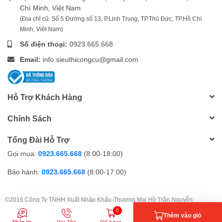
Chí Minh, Việt Nam
(Địa chỉ cũ: Số 5 Đường số 13, P.Linh Trung, TP.Thủ Đức, TP.Hồ Chí
Minh, Việt Nam)
Số điện thoại:
0923.665.668
Email:
info.sieuthicongcu@gmail.com
Hỗ Trợ Khách Hàng
Chính Sách
Tổng Đài Hỗ Trợ
Gọi mua:
0923.665.668
(8:00-18:00)
Bảo hành:
0923.665.668
(8:00-17:00)
©2016 Công Ty TNHH Xuất Nhập Khẩu-Thương Mại Hồ Trần Nguyễn
GPDKKD: 0303049251 do sở KH&ĐT TP.HCM cấp ngày 22/08/2003
0
Thêm vào giỏ
Nhắn tin
Gọi điện
Giỏ hàng
| Cung cấp bởi
Sapo