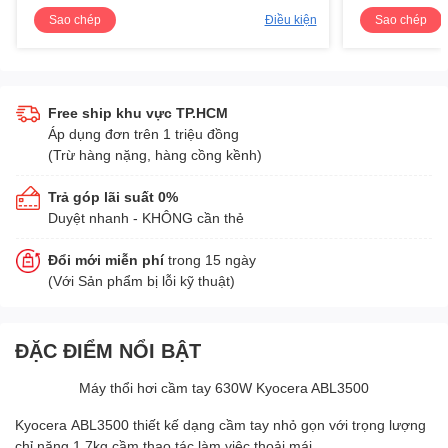
Sao chép
Điều kiện
Sao chép
Free ship khu vực TP.HCM
Áp dụng đơn trên 1 triệu đồng
(Trừ hàng nặng, hàng cồng kềnh)
Trả góp lãi suất 0%
Duyệt nhanh - KHÔNG cần thẻ
Đổi mới miễn phí
trong 15 ngày
(Với Sản phẩm bị lỗi kỹ thuật)
ĐẶC ĐIỂM NỔI BẬT
Máy thổi hơi cầm tay 630W Kyocera ABL3500
Kyocera ABL3500 thiết kế dạng cầm tay nhỏ gọn với trọng lượng
chỉ nặng 1.7kg cầm thao tác làm việc thoải mái.