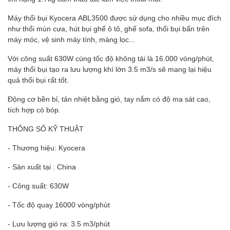
Máy thổi bụi Kyocera ABL3500 được sử dụng cho nhiều mục đích
như thổi mùn cưa, hút bụi ghế ô tô, ghế sofa, thổi bụi bẩn trên
máy móc, vệ sinh máy tính, màng lọc...
Với công suất 630W cùng tốc độ không tải là 16.000 vòng/phút,
máy thổi bụi tạo ra lưu lượng khí lớn 3.5 m3/s sẽ mang lại hiệu
quả thổi bụi rất tốt.
Động cơ bền bỉ, tản nhiệt bằng gió, tay nắm có độ ma sát cao,
tích hợp cò bóp.
THÔNG SỐ KỸ THUẬT
- Thương hiệu: Kyocera
- Sản xuất tại : China
- Công suất: 630W
- Tốc độ quay 16000 vòng/phút
- Lưu lượng gió ra: 3.5 m3/phút