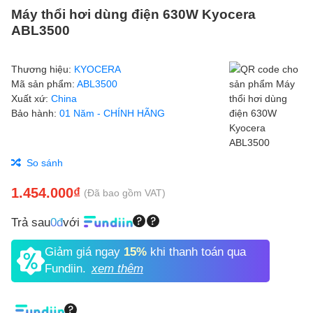
Máy thổi hơi dùng điện 630W Kyocera
ABL3500
Thương hiệu:
KYOCERA
Mã sản phẩm:
ABL3500
Xuất xứ:
China
Bảo hành:
01 Năm - CHÍNH HÃNG
So sánh
1.454.000₫
(Đã bao gồm VAT)
Trả sau
0đ
với
Giảm giá ngay
15%
khi thanh toán qua
Fundiin.
xem thêm