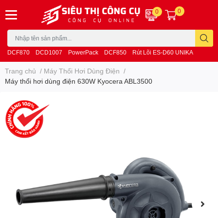
0
0
DCF870
DCD1007
PowerPack
DCF850
Rút Lõi ES-D60 UNIKA
Trang chủ
/
Máy Thổi Hơi Dùng Điện
/
Máy thổi hơi dùng điện 630W Kyocera ABL3500