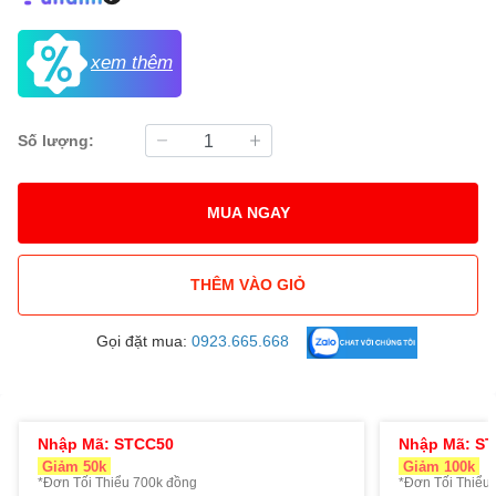
xem thêm
Số lượng:
MUA NGAY
THÊM VÀO GIỎ
Gọi đặt mua:
0923.665.668
Nhập Mã: STCC50
Nhập Mã: S
Giảm 50k
Giảm 100k
*Đơn Tối Thiểu 700k đồng
*Đơn Tối Thiểu 