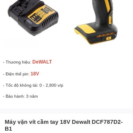
DeWALT
- Thương hiệu:
18V
- Điện thế pin:
- Tốc độ không tải: 0 - 2,800 v/p
- Bảo hành: 3 năm
Máy vặn vít cầm tay 18V Dewalt DCF787D2-
B1