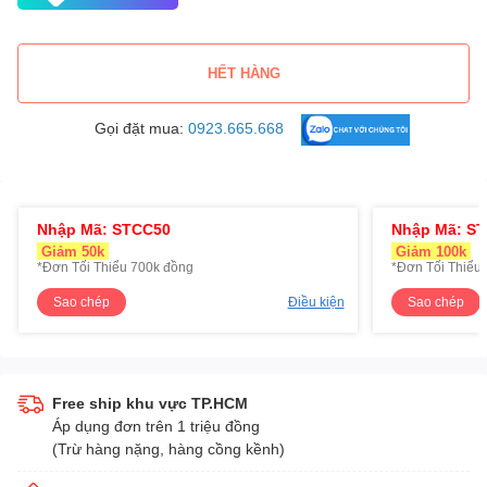
HẾT HÀNG
Gọi đặt mua:
0923.665.668
Nhập Mã: STCC50
Nhập Mã: S
Giảm 50k
Giảm 100k
*Đơn Tối Thiểu 700k đồng
*Đơn Tối Thiểu 
Sao chép
Điều kiện
Sao chép
Free ship khu vực TP.HCM
Áp dụng đơn trên 1 triệu đồng
(Trừ hàng nặng, hàng cồng kềnh)