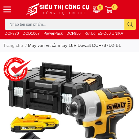
0
0
DCF870
DCD1007
PowerPack
DCF850
Rút Lõi ES-D60 UNIKA
Trang chủ
/
Máy vặn vít cầm tay 18V Dewalt DCF787D2-B1