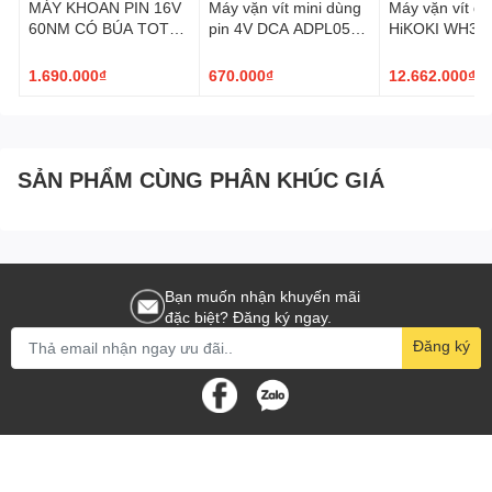
MÁY KHOAN PIN 16V
Máy vặn vít mini dùng
Máy vặn vít dù
60NM CÓ BÚA TOTAL
pin 4V DCA ADPL05-
HiKOKI WH36
TIDLI16682
5D
1.690.000₫
670.000₫
12.662.000₫
SẢN PHẨM CÙNG PHÂN KHÚC GIÁ
Bạn muốn nhận khuyến mãi
đặc biệt? Đăng ký ngay.
Đăng ký