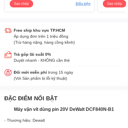
Sao chép
Điều kiện
Sao chép
Free ship khu vực TP.HCM
Áp dụng đơn trên 1 triệu đồng
(Trừ hàng nặng, hàng cồng kềnh)
Trả góp lãi suất 0%
Duyệt nhanh - KHÔNG cần thẻ
Đổi mới miễn phí
trong 15 ngày
(Với Sản phẩm bị lỗi kỹ thuật)
ĐẶC ĐIỂM NỔI BẬT
Máy vặn vít dùng pin 20V DeWalt DCF840N-B1
- Thương hiệu: Dewalt