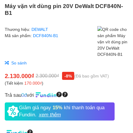
Máy vặn vít dùng pin 20V DeWalt DCF840N-
B1
Thương hiệu:
DEWALT
Mã sản phẩm:
DCF840N-B1
So sánh
2.130.000₫
2.300.000₫
-8%
(Đã bao gồm VAT)
(Tiết kiệm
170.000₫
)
Trả sau
0đ
với
Giảm giá ngay
15%
khi thanh toán qua
Fundiin.
xem thêm