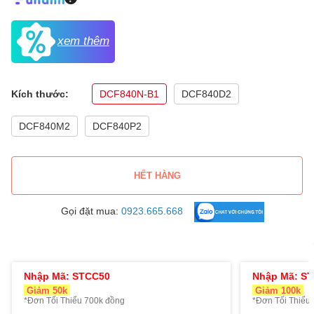
xem thêm
Kích thước:
DCF840N-B1
DCF840D2
DCF840M2
DCF840P2
HẾT HÀNG
Gọi đặt mua:
0923.665.668
Nhập Mã: STCC50
Nhập Mã: S
Giảm 50k
Giảm 100k
*Đơn Tối Thiểu 700k đồng
*Đơn Tối Thiểu 