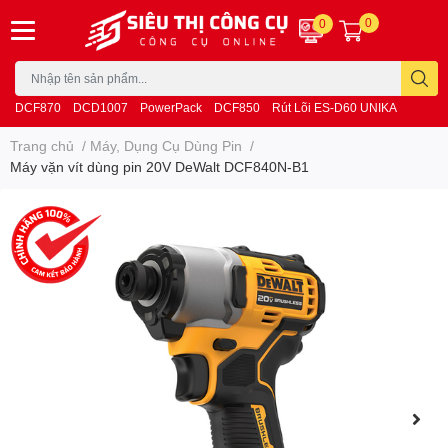
0
0
DCF870
DCD1007
PowerPack
DCF850
Rút Lõi ES-D60 UNIKA
Trang chủ
/
Máy, Dụng Cụ Dùng Pin
/
Máy vặn vít dùng pin 20V DeWalt DCF840N-B1