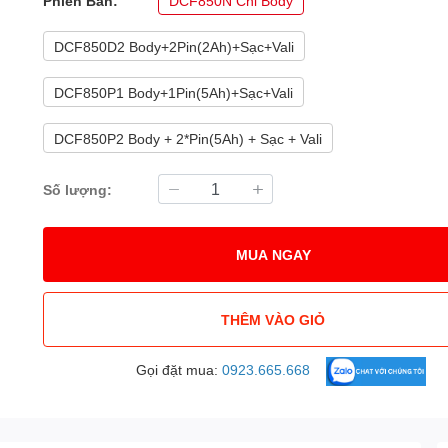
Phiên Bản:
DCF850N Chỉ Body
DCF850D2 Body+2Pin(2Ah)+Sạc+Vali
DCF850P1 Body+1Pin(5Ah)+Sạc+Vali
DCF850P2 Body + 2*Pin(5Ah) + Sạc + Vali
Số lượng:
MUA NGAY
THÊM VÀO GIỎ
Gọi đặt mua:
0923.665.668