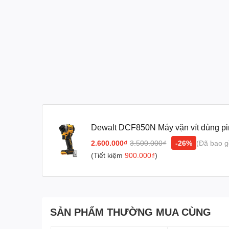
Dewalt DCF850N Máy vặn vít dùng pi
máy, không gồm pin sạc)
2.600.000₫
3.500.000₫
-26%
(Đã bao 
(Tiết kiệm
900.000₫
)
SẢN PHẨM THƯỜNG MUA CÙNG