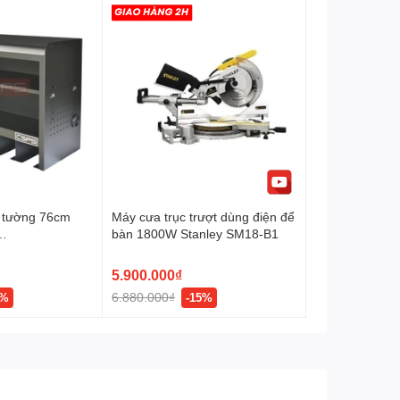
o tường 76cm
Máy cưa trục trượt dùng điện để
bàn 1800W Stanley SM18-B1
2
5.900.000₫
6.880.000₫
0%
-15%