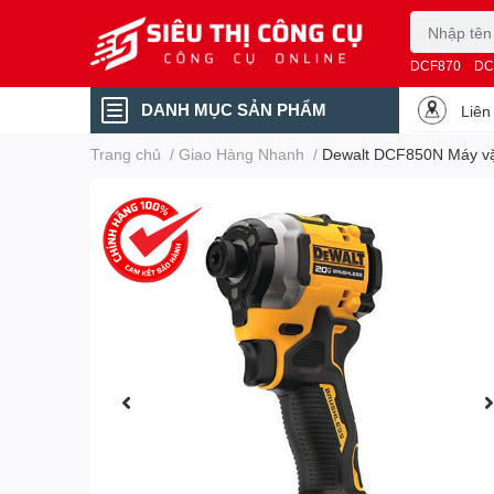
DCF870
DC
DANH MỤC SẢN PHẨM
Liên
Trang chủ
/
Giao Hàng Nhanh
/
Dewalt DCF850N Máy vặn