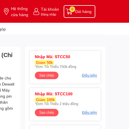
Hệ thống
Tài khoản
0
Giỏ hàng
cửa hàng
Đăng nhập
góp
 (Chỉ
Nhập Mã: STCC50
Giảm 50k
*Đơn Tối Thiểu 700k đồng
Sao chép
Điều kiện
Nhập Mã: STCC100
Giảm 100k
*Đơn Tối Thiểu 2 triệu đồng
Sao chép
Điều kiện