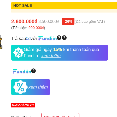
HOT SALE
2.600.000₫
3.500.000₫
-26%
(Đã bao gồm VAT)
(Tiết kiệm
900.000₫
)
Trả sau
0đ
với
Giảm giá ngay
15%
khi thanh toán qua
Fundiin.
xem thêm
xem thêm