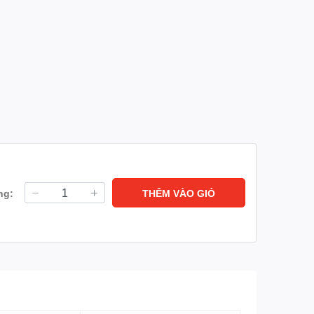
ng:
THÊM VÀO GIỎ