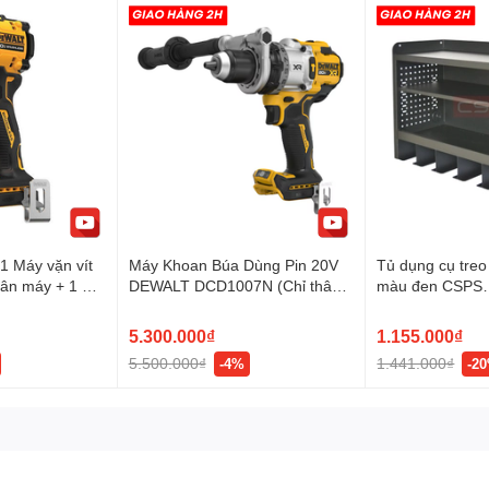
 Máy vặn vít
Máy Khoan Búa Dùng Pin 20V
Tủ dụng cụ tre
ân máy + 1 Pin
DEWALT DCD1007N (Chỉ thân
màu đen CSPS
ạc DCB1102 +
máy, chưa bao gồm pin sạc)
VNWC076A3BB
5.300.000₫
1.155.000₫
5.500.000₫
1.441.000₫
-4%
-2