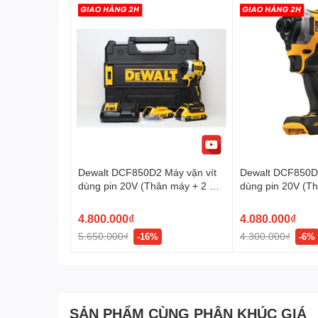
Dewalt DCF850D2 Máy vặn vít
Dewalt DCF850D1
dùng pin 20V (Thân máy + 2 Pin
dùng pin 20V (Th
DCB183 2Ah + Sạc DCB1102 +
DCB183 2Ah + S
Túi vải)
Túi vải)
4.800.000₫
4.080.000₫
5.650.000₫
4.300.000₫
-16%
-6%
SẢN PHẨM CÙNG PHÂN KHÚC GIÁ