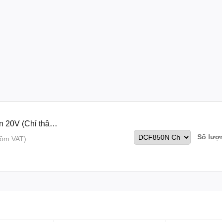
n 20V (Chỉ thân
Số lượ
gồm VAT)