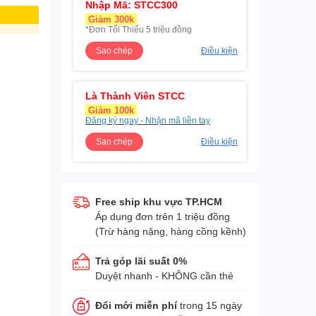
Nhập Mã: STCC300
Giảm 300k
*Đơn Tối Thiểu 5 triệu đồng
Sao chép
Điều kiện
Là Thành Viên STCC
Giảm 100k
Đăng ký ngay - Nhận mã liền tay
Sao chép
Điều kiện
Free ship khu vực TP.HCM
Áp dụng đơn trên 1 triệu đồng
(Trừ hàng nặng, hàng cồng kềnh)
Trả góp lãi suất 0%
Duyệt nhanh - KHÔNG cần thẻ
Đổi mới miễn phí
trong 15 ngày