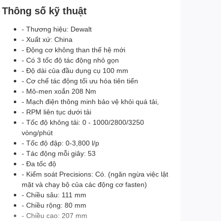
Thông số kỹ thuật
- Thương hiệu: Dewalt
- Xuất xứ: China
- Động cơ không than thế hệ mới
- Có 3 tốc độ tác động nhỏ gọn
- Độ dài của đầu dụng cụ 100 mm
- Cơ chế tác động tối ưu hóa tiên tiến
- Mô-men xoắn 208 Nm
- Mạch điện thông minh bảo vệ khỏi quá tải,
- RPM liên tục dưới tải
- Tốc độ không tải: 0 - 1000/2800/3250
vòng/phút
- Tốc độ đập: 0-3,800 l/p
- Tác động mỗi giây: 53
- Đa tốc độ
- Kiểm soát Precisions: Có. (ngăn ngừa việc lật
mặt và chạy bộ của các động cơ fasten)
- Chiều sâu: 111 mm
- Chiều rộng: 80 mm
- Chiều cao: 207 mm