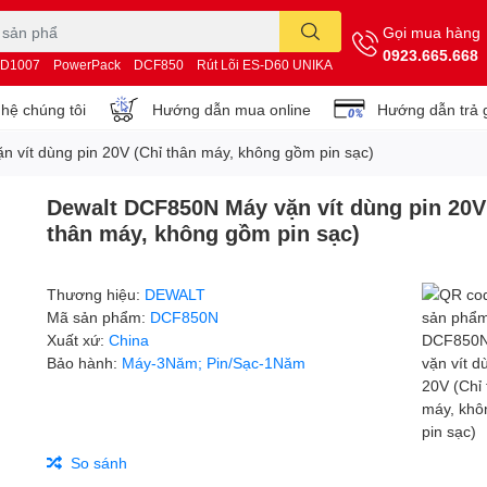
Gọi mua hàng
0923.665.668
D1007
PowerPack
DCF850
Rút Lõi ES-D60 UNIKA
 hệ chúng tôi
Hướng dẫn mua online
Hướng dẫn trả 
 vít dùng pin 20V (Chỉ thân máy, không gồm pin sạc)
Dewalt DCF850N Máy vặn vít dùng pin 20V
thân máy, không gồm pin sạc)
Thương hiệu:
DEWALT
Mã sản phẩm:
DCF850N
Xuất xứ:
China
Bảo hành:
Máy-3Năm; Pin/Sạc-1Năm
So sánh