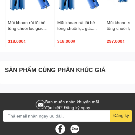
Mũi khoan rút lõi bê
Mũi khoan rút lõi bê
Mũi khoan rút l
tông chuôi lục giác
tông chuôi lục giác
tông chuôi lục 
TPC ø63x200mm
TPC ø56x200mm
TPC ø51x20
318.000₫
318.000₫
297.000₫
SẢN PHẨM CÙNG PHÂN KHÚC GIÁ
Bạn muốn nhận khuyến mãi
đặc biệt? Đăng ký ngay.
Đăng ký