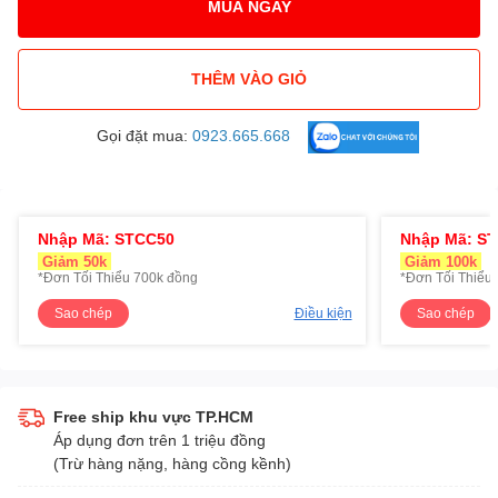
MUA NGAY
THÊM VÀO GIỎ
Gọi đặt mua:
0923.665.668
Nhập Mã: STCC50
Nhập Mã: S
Giảm 50k
Giảm 100k
*Đơn Tối Thiểu 700k đồng
*Đơn Tối Thiểu 
Sao chép
Điều kiện
Sao chép
Free ship khu vực TP.HCM
Áp dụng đơn trên 1 triệu đồng
(Trừ hàng nặng, hàng cồng kềnh)