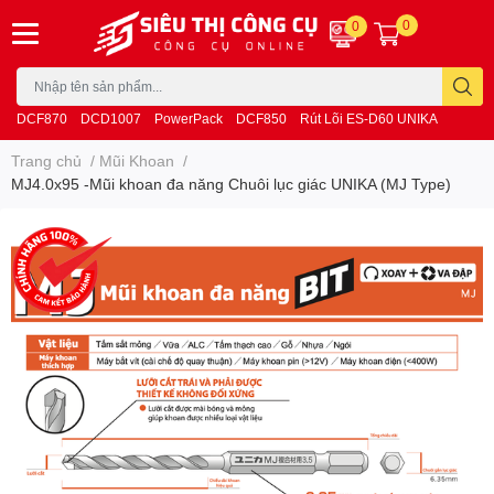
0
0
DCF870
DCD1007
PowerPack
DCF850
Rút Lõi ES-D60 UNIKA
Trang chủ
/
Mũi Khoan
/
MJ4.0x95 -Mũi khoan đa năng Chuôi lục giác UNIKA (MJ Type)