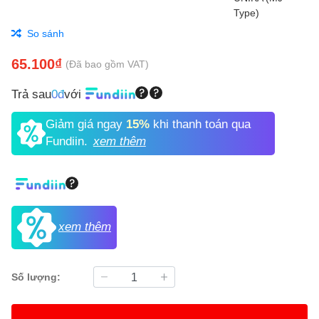
So sánh
65.100₫
(Đã bao gồm VAT)
Trả sau
0đ
với
Giảm giá ngay
15%
khi thanh toán qua
Fundiin.
xem thêm
xem thêm
Số lượng: