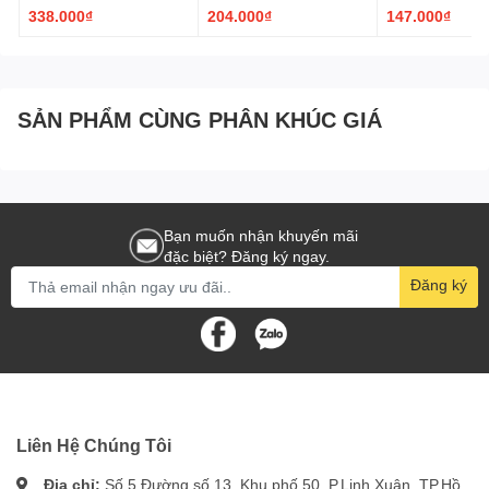
338.000₫
204.000₫
147.000₫
SẢN PHẨM CÙNG PHÂN KHÚC GIÁ
Bạn muốn nhận khuyến mãi
đặc biệt? Đăng ký ngay.
Đăng ký
Liên Hệ Chúng Tôi
Địa chỉ:
Số 5 Đường số 13, Khu phố 50, P.Linh Xuân, TP.Hồ