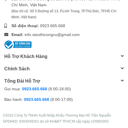
Chí Minh, Việt Nam
(Địa chỉ cũ: Số 5 Đường số 13, P.Linh Trung, TP.Thủ Đức, TP.Hồ Chí
Minh, Việt Nam)
Số điện thoại:
0923.665.668
Email:
info.sieuthicongcu@gmail.com
Hỗ Trợ Khách Hàng
Chính Sách
Tổng Đài Hỗ Trợ
Gọi mua:
0923.665.668
(8:00-18:00)
Bảo hành:
0923.665.668
(8:00-17:00)
©2016 Công Ty TNHH Xuất Nhập Khẩu-Thương Mại Hồ Trần Nguyễn
GPDKKD: 0303049251 do sở KH&ĐT TP.HCM cấp ngày 22/08/2003