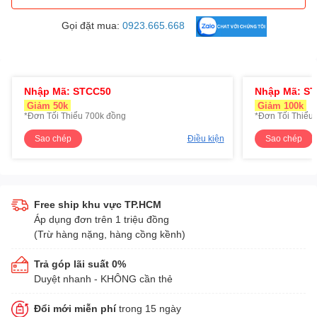
Gọi đặt mua:
0923.665.668
Nhập Mã: STCC50
Nhập Mã: S
Giảm 50k
Giảm 100k
*Đơn Tối Thiểu 700k đồng
*Đơn Tối Thiểu 
Sao chép
Điều kiện
Sao chép
Free ship khu vực TP.HCM
Áp dụng đơn trên 1 triệu đồng
(Trừ hàng nặng, hàng cồng kềnh)
Trả góp lãi suất 0%
Duyệt nhanh - KHÔNG cần thẻ
Đổi mới miễn phí
trong 15 ngày