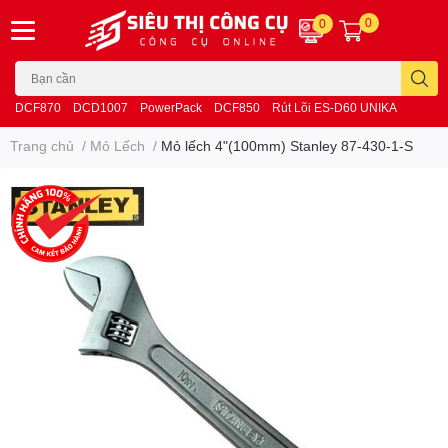
0
0
DCF870
DCD1007
PowerPack
DCF850
Rút Lõi ES-D60 UNIKA
Trang chủ
/
Mỏ Lếch
/
Mỏ lếch 4"(100mm) Stanley 87-430-1-S