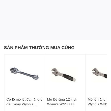
SẢN PHẨM THƯỜNG MUA CÙNG
Cờ lê mỏ lết đa năng 8
Mỏ lết răng 12 inch
Mỏ lết răng 10
đầu xoay Wynn's
Wynn's WNS300F
Wynn's WNS2
W3142