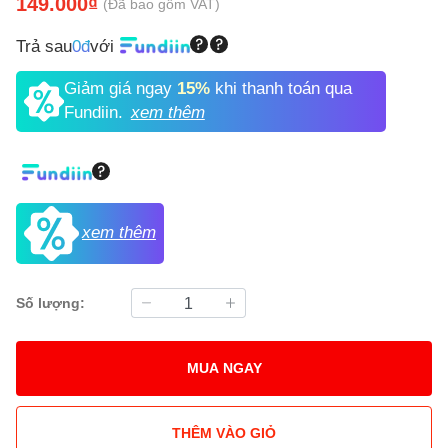
149.000₫
(Đã bao gồm VAT)
Trả sau
0đ
với
Giảm giá ngay
15%
khi thanh toán qua
Fundiin.
xem thêm
xem thêm
Số lượng:
MUA NGAY
THÊM VÀO GIỎ